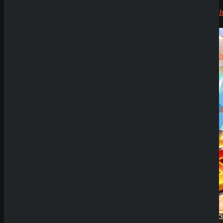
Jens
zu
Sicher dir einen 100% Bonus bis 500€ und spiele
CryptoRush
Viking Runecraft 1000
200% bis
Try Our Featured Games
zu 2.500€
Silizi
zu
CryptoRush
200% bis
zu 2.500€
Robert99
zu
CryptoRush
200% bis
zu 2.500€
News
SpinEmpire Casino
Review
8. Januar 2026
SpinBetter Casino
Review
22. Dezember
2025
Wyns Casino Revie