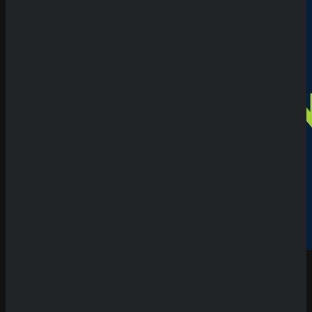
Amusnet
407 SLOTS