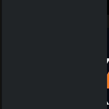
ABXplay
762 SLOTS