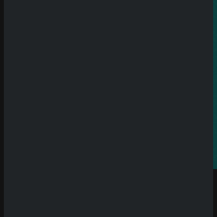
8Rabbits
1 SLOTS