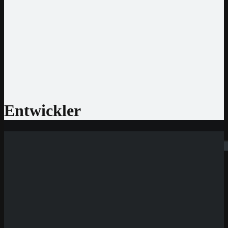
Jeton
CashtoCode
MiFinity
MuchBetter
Auszahlmethoden
Bank Überweisung
MasterCard
Visa
Skrill
Bitcoin
Entwickler
Suchen
Neue Casinos