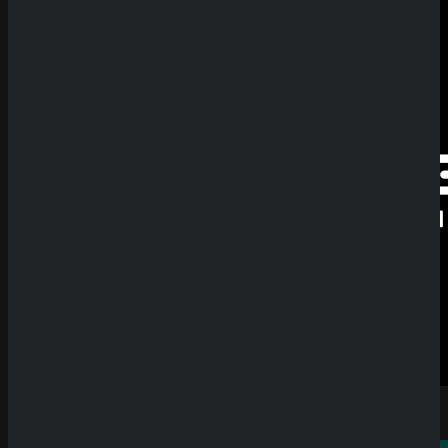
7Rings Gaming
26 SLOTS