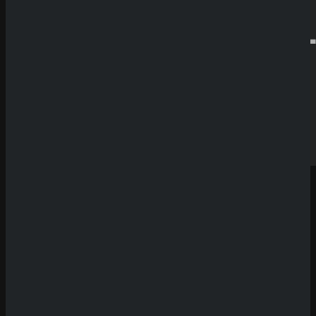
Advantplay
88 SLOTS