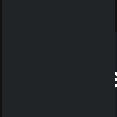
Alchemy Gaming
39 SLOTS