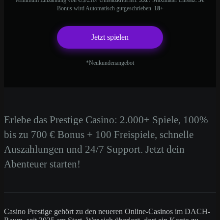
Minimum Einzahlung von €/$/£10! Umsatzkriterien:
35x
/ Maximaler Einsatz:
5€
Bonus wird Automatisch gutgeschrieben.
18+
Jetzt spielen
*Neukundenangebot
Erlebe das Prestige Casino: 2.000+ Spiele, 100%
bis zu 700 € Bonus + 100 Freispiele, schnelle
Auszahlungen und 24/7 Support. Jetzt dein
Abenteuer starten!
Casino Prestige gehört zu den neueren Online-Casinos im DACH-