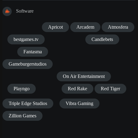
Software
Apricot
Arcadem
Atmosfera
bestgames.tv
Candlebets
Fantasma
Gameburgerstudios
On Air Entertainment
Playngo
Red Rake
Red Tiger
Triple Edge Studios
Vibra Gaming
Zillion Games