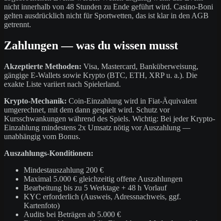
nicht innerhalb von 48 Stunden zu Ende geführt wird. Casino-Boni
gelten ausdrücklich nicht für Sportwetten, das ist klar in den AGB
getrennt.
Zahlungen — was du wissen musst
Akzeptierte Methoden:
Visa, Mastercard, Banküberweisung,
gängige E-Wallets sowie Krypto (BTC, ETH, XRP u. a.). Die
exakte Liste variiert nach Spielerland.
Krypto-Mechanik:
Coin-Einzahlung wird in Fiat-Äquivalent
umgerechnet, mit dem dann gespielt wird. Schutz vor
Kursschwankungen während des Spiels. Wichtig: Bei jeder Krypto-
Einzahlung mindestens 2x Umsatz nötig vor Auszahlung —
unabhängig vom Bonus.
Auszahlungs-Konditionen:
Mindestauszahlung 200 €
Maximal 5.000 € gleichzeitig offene Auszahlungen
Bearbeitung bis zu 5 Werktage + 48 h Vorlauf
KYC erforderlich (Ausweis, Adressnachweis, ggf.
Kartenfoto)
Audits bei Beträgen ab 5.000 €