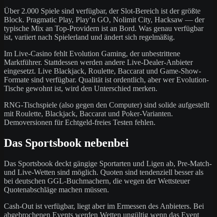
Über 2.000 Spiele sind verfügbar, der Slot-Bereich ist der größte
Block. Pragmatic Play, Play’n GO, Nolimit City, Hacksaw — der
typische Mix an Top-Providern ist an Bord. Was genau verfügbar
ist, variiert nach Spielerland und ändert sich regelmäßig.
Im Live-Casino fehlt Evolution Gaming, der unbestrittene
Marktführer. Stattdessen werden andere Live-Dealer-Anbieter
eingesetzt. Live Blackjack, Roulette, Baccarat und Game-Show-
Formate sind verfügbar. Qualität ist ordentlich, aber wer Evolution-
Tische gewohnt ist, wird den Unterschied merken.
RNG-Tischspiele (also gegen den Computer) sind solide aufgestellt
mit Roulette, Blackjack, Baccarat und Poker-Varianten.
Demoversionen für Echtgeld-freies Testen fehlen.
Das Sportsbook nebenbei
Das Sportsbook deckt gängige Sportarten und Ligen ab, Pre-Match-
und Live-Wetten sind möglich. Quoten sind tendenziell besser als
bei deutschen GGL-Buchmachern, die wegen der Wettsteuer
Quotenabschläge machen müssen.
Cash-Out ist verfügbar, liegt aber im Ermessen des Anbieters. Bei
abgebrochenen Events werden Wetten ungültig wenn das Event