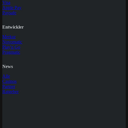
Visa
Apple Pay
Paysafe
Entwickler
Merkur
Novomatic
Play'n Go
Pragmatic
News
Alle
Casinos
Partner
Ratgeber