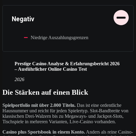
Negativ
Niedrige Auszahlungsgrenzen
Prestige Casino Analyse & Erfahrungsbericht 2026
– Ausführlicher Online Casino Test
2026
Die Stärken auf einen Blick
Spielportfolio mit über 2.000 Titeln.
Das ist eine ordentliche
Hausnummer und reicht für jeden Spielertyp. Slot-Bandbreite von
klassischen Drei-Walzern bis zu Megaways- und Jackpot-Slots,
Tischspiele in mehreren Varianten, Live-Casino vorhanden.
Casino plus Sportsbook in einem Konto.
Anders als reine Casino-