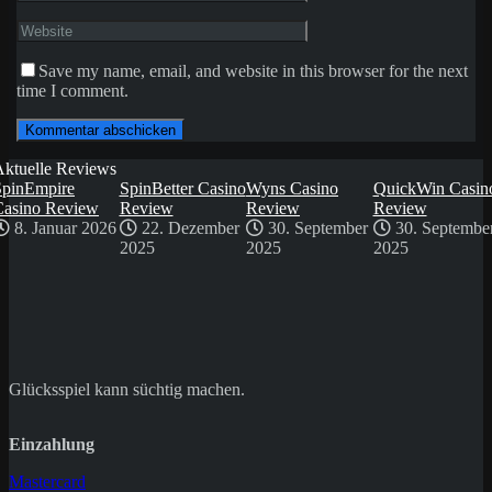
Save my name, email, and website in this browser for the next
time I comment.
Aktuelle Reviews
SpinEmpire
SpinBetter Casino
Wyns Casino
QuickWin Casin
Casino Review
Review
Review
Review
8. Januar 2026
22. Dezember
30. September
30. Septembe
2025
2025
2025
Glücksspiel kann süchtig machen.
Einzahlung
Mastercard