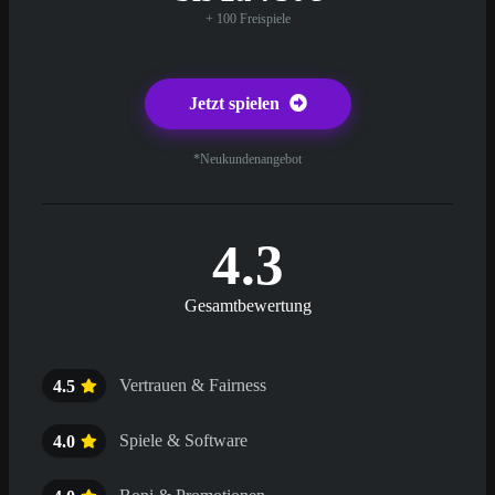
+ 100 Freispiele
Jetzt spielen
*Neukundenangebot
4.3
Gesamtbewertung
Vertrauen & Fairness
4.5
Spiele & Software
4.0