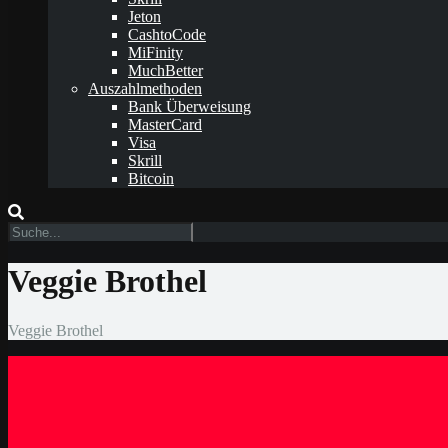
Jeton
CashtoCode
MiFinity
MuchBetter
Auszahlmethoden
Bank Überweisung
MasterCard
Visa
Skrill
Bitcoin
Veggie Brothel
Veggie Brothel