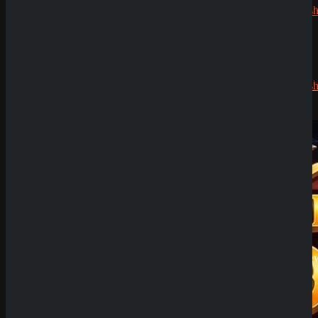
CryptoRush
200% bis
zu 2.500€
Robert99
zu
Submit
CryptoRush
Sicher dir einen 100% Bonus bis 500€ und spiele
200% bis
Twisted Jester
zu 2.500€
Try Our Featured Games
News
SpinEmpire Casino
Review
8. Januar 2026
SpinBetter Casino
Review
22. Dezember
2025
Wyns Casino Revie
30. September
2025
QuickWin Casino
Review