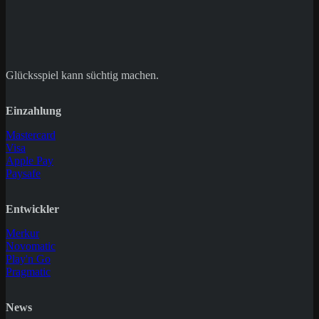
Glücksspiel kann süchtig machen.
Einzahlung
Mastercard
Visa
Apple Pay
Paysafe
Entwickler
Merkur
Novomatic
Play'n Go
Pragmatic
News