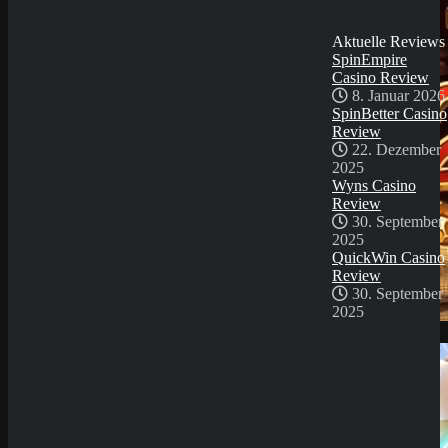
30. September
2025
Aktuelle Reviews
SpinEmpire
Casino Review
8. Januar 2026
SpinBetter Casino
Review
22. Dezember
2025
Wyns Casino
Review
30. September
2025
QuickWin Casino
Review
30. September
2025
Demo Spiel