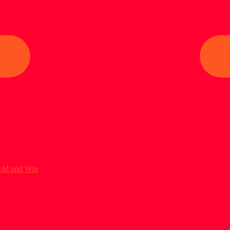
old and Win