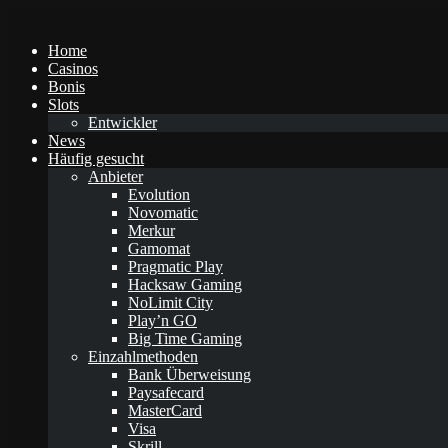
Home
Casinos
Bonis
Slots
Entwickler
News
Häufig gesucht
Anbieter
Evolution
Novomatic
Merkur
Gamomat
Pragmatic Play
Hacksaw Gaming
NoLimit City
Play’n GO
Big Time Gaming
Einzahlmethoden
Bank Überweisung
Paysafecard
MasterCard
Visa
Skrill