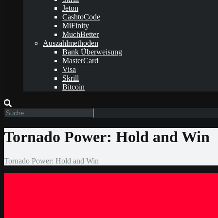
Jeton
CashtoCode
MiFinity
MuchBetter
Auszahlmethoden
Bank Überweisung
MasterCard
Visa
Skrill
Bitcoin
Tornado Power: Hold and Win
Tornado Power: Hold and Win