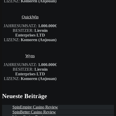
LIZENZ:
Komoren (Anjouan)
QuickWin
JAHRESUMSATZ:
1.000.000€
BESITZER:
Liernin
Enterprises LTD
LIZENZ:
Komoren (Anjouan)
Wyns
JAHRESUMSATZ:
1.000.000€
BESITZER:
Liernin
Enterprises LTD
LIZENZ:
Komoren (Anjouan)
Neueste Beiträge
SpinEmpire Casino Review
SpinBetter Casino Review