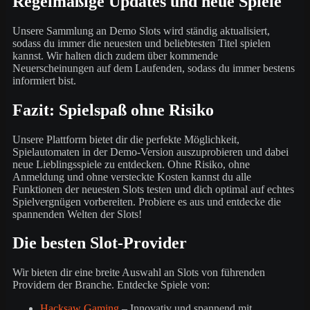
Regelmäßige Updates und neue Spiele
Unsere Sammlung an Demo Slots wird ständig aktualisiert,
sodass du immer die neuesten und beliebtesten Titel spielen
kannst. Wir halten dich zudem über kommende
Neuerscheinungen auf dem Laufenden, sodass du immer bestens
informiert bist.
Fazit: Spielspaß ohne Risiko
Unsere Plattform bietet dir die perfekte Möglichkeit,
Spielautomaten in der Demo-Version auszuprobieren und dabei
neue Lieblingsspiele zu entdecken. Ohne Risiko, ohne
Anmeldung und ohne versteckte Kosten kannst du alle
Funktionen der neuesten Slots testen und dich optimal auf echtes
Spielvergnügen vorbereiten. Probiere es aus und entdecke die
spannenden Welten der Slots!
Die besten Slot-Provider
Wir bieten dir eine breite Auswahl an Slots von führenden
Providern der Branche. Entdecke Spiele von:
Hacksaw Gaming
– Innovativ und spannend mit