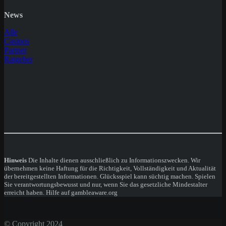
News
Alle
Casinos
Partner
Ratgeber
Hinweis
Die Inhalte dienen ausschließlich zu Informationszwecken. Wir
übernehmen keine Haftung für die Richtigkeit, Vollständigkeit und Aktualität
der bereitgestellten Informationen. Glücksspiel kann süchtig machen. Spielen
Sie verantwortungsbewusst und nur, wenn Sie das gesetzliche Mindestalter
erreicht haben. Hilfe auf gambleaware.org
© Copyright 2024