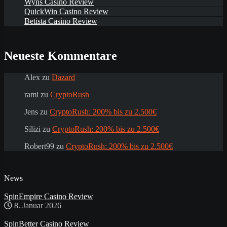
Wyns Casino Review
QuickWin Casino Review
Betista Casino Review
Neueste Kommentare
Alex
zu
Dazard
rami
zu
CryptoRush
Jens
zu
CryptoRush: 200% bis zu 2.500€
Silizi
zu
CryptoRush: 200% bis zu 2.500€
Robert99
zu
CryptoRush: 200% bis zu 2.500€
News
SpinEmpire Casino Review
8. Januar 2026
SpinBetter Casino Review