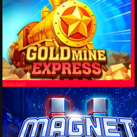
Demo Spiel