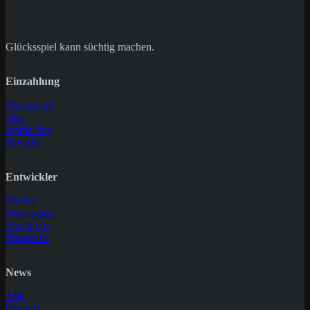
Glücksspiel kann süchtig machen.
Einzahlung
Mastercard
Visa
Apple Pay
Paysafe
Entwickler
Merkur
Novomatic
Play'n Go
Pragmatic
News
Alle
Casinos