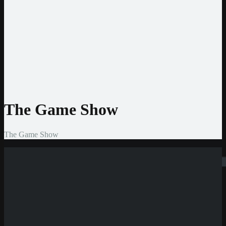
Jeton
CashtoCode
MiFinity
MuchBetter
Auszahlmethoden
Bank Überweisung
MasterCard
Visa
Skrill
Bitcoin
The Game Show
The Game Show
Suchen
Neue Casinos