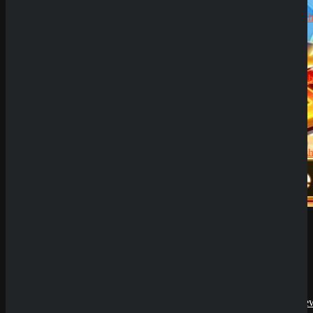
Jens
zu
CryptoRush
200% bis
zu 2.500€
Silizi
zu
CryptoRush
200% bis
zu 2.500€
Robert99
zu
CryptoRush
200% bis
zu 2.500€
News
SpinEmpire Casino
Demo Spiel
Review
8. Januar 2026
SpinBetter Casino
Review
22. Dezember
2025
Wyns Casino Revie