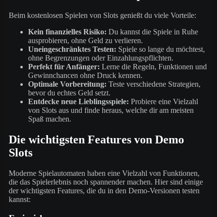
Beim kostenlosen Spielen von Slots genießt du viele Vorteile:
Kein finanzielles Risiko:
Du kannst die Spiele in Ruhe
ausprobieren, ohne Geld zu verlieren.
Uneingeschränktes Testen:
Spiele so lange du möchtest,
ohne Begrenzungen oder Einzahlungspflichten.
Perfekt für Anfänger:
Lerne die Regeln, Funktionen und
Gewinnchancen ohne Druck kennen.
Optimale Vorbereitung:
Teste verschiedene Strategien,
bevor du echtes Geld setzt.
Entdecke neue Lieblingsspiele:
Probiere eine Vielzahl
von Slots aus und finde heraus, welche dir am meisten
Spaß machen.
Die wichtigsten Features von Demo
Slots
Moderne Spielautomaten haben eine Vielzahl von Funktionen,
die das Spielerlebnis noch spannender machen. Hier sind einige
der wichtigsten Features, die du in den Demo-Versionen testen
kannst: