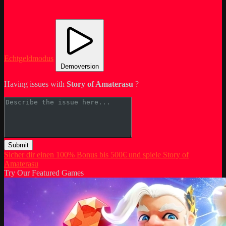
Echtgeldmodus
Demoversion
Having issues with
Story of Amaterasu
?
Submit
Sicher dir einen 100% Bonus bis 500€ und spiele Story of
Amaterasu
Try Our Featured Games