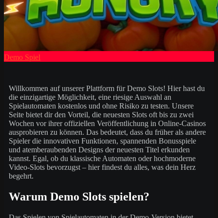
Demo Spiel
Willkommen auf unserer Plattform für Demo Slots! Hier hast du
die einzigartige Möglichkeit, eine riesige Auswahl an
Spielautomaten kostenlos und ohne Risiko zu testen. Unsere
Seite bietet dir den Vorteil, die neuesten Slots oft bis zu zwei
Wochen vor ihrer offiziellen Veröffentlichung in Online-Casinos
ausprobieren zu können. Das bedeutet, dass du früher als andere
Spieler die innovativen Funktionen, spannenden Bonusspiele
und atemberaubenden Designs der neuesten Titel erkunden
kannst. Egal, ob du klassische Automaten oder hochmoderne
Video-Slots bevorzugst – hier findest du alles, was dein Herz
begehrt.
Warum Demo Slots spielen?
Das Spielen von Spielautomaten in der Demo-Version bietet