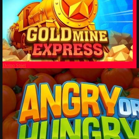
Demo Spiel