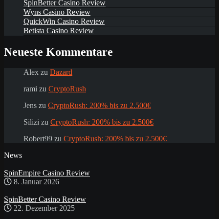
SpinBetter Casino Review
Wyns Casino Review
QuickWin Casino Review
Betista Casino Review
Neueste Kommentare
Alex
zu
Dazard
rami
zu
CryptoRush
Jens
zu
CryptoRush: 200% bis zu 2.500€
Silizi
zu
CryptoRush: 200% bis zu 2.500€
Robert99
zu
CryptoRush: 200% bis zu 2.500€
News
SpinEmpire Casino Review
8. Januar 2026
SpinBetter Casino Review
22. Dezember 2025