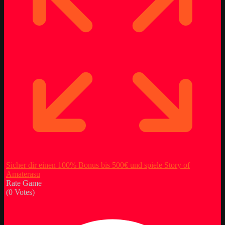
Sicher dir einen 100% Bonus bis 500€ und spiele Story of
Amaterasu
Rate Game
(
0
Votes)