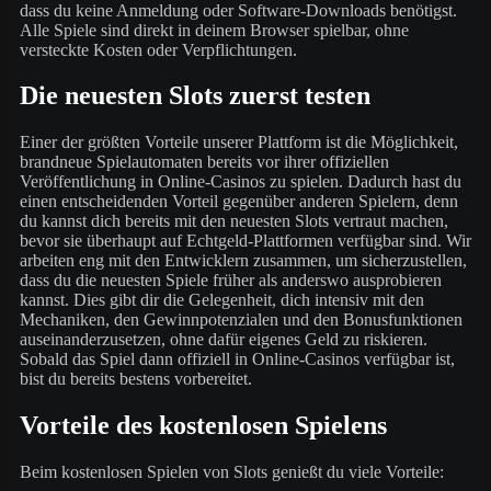
dass du keine Anmeldung oder Software-Downloads benötigst.
Alle Spiele sind direkt in deinem Browser spielbar, ohne
versteckte Kosten oder Verpflichtungen.
Die neuesten Slots zuerst testen
Einer der größten Vorteile unserer Plattform ist die Möglichkeit,
brandneue Spielautomaten bereits vor ihrer offiziellen
Veröffentlichung in Online-Casinos zu spielen. Dadurch hast du
einen entscheidenden Vorteil gegenüber anderen Spielern, denn
du kannst dich bereits mit den neuesten Slots vertraut machen,
bevor sie überhaupt auf Echtgeld-Plattformen verfügbar sind. Wir
arbeiten eng mit den Entwicklern zusammen, um sicherzustellen,
dass du die neuesten Spiele früher als anderswo ausprobieren
kannst. Dies gibt dir die Gelegenheit, dich intensiv mit den
Mechaniken, den Gewinnpotenzialen und den Bonusfunktionen
auseinanderzusetzen, ohne dafür eigenes Geld zu riskieren.
Sobald das Spiel dann offiziell in Online-Casinos verfügbar ist,
bist du bereits bestens vorbereitet.
Vorteile des kostenlosen Spielens
Beim kostenlosen Spielen von Slots genießt du viele Vorteile: