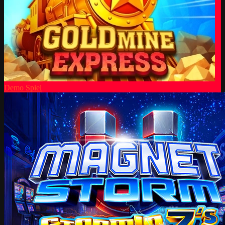
Demo Spiel