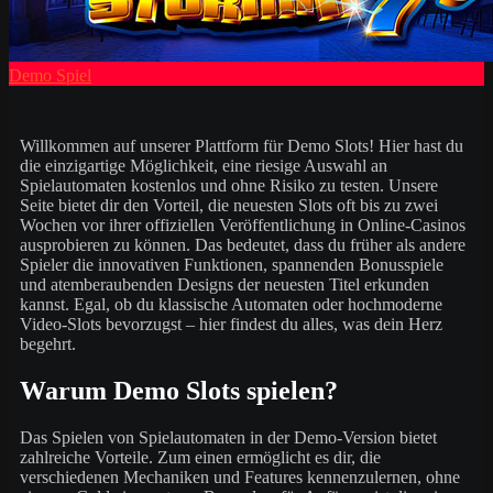
Demo Spiel
Willkommen auf unserer Plattform für Demo Slots! Hier hast du
die einzigartige Möglichkeit, eine riesige Auswahl an
Spielautomaten kostenlos und ohne Risiko zu testen. Unsere
Seite bietet dir den Vorteil, die neuesten Slots oft bis zu zwei
Wochen vor ihrer offiziellen Veröffentlichung in Online-Casinos
ausprobieren zu können. Das bedeutet, dass du früher als andere
Spieler die innovativen Funktionen, spannenden Bonusspiele
und atemberaubenden Designs der neuesten Titel erkunden
kannst. Egal, ob du klassische Automaten oder hochmoderne
Video-Slots bevorzugst – hier findest du alles, was dein Herz
begehrt.
Warum Demo Slots spielen?
Das Spielen von Spielautomaten in der Demo-Version bietet
zahlreiche Vorteile. Zum einen ermöglicht es dir, die
verschiedenen Mechaniken und Features kennenzulernen, ohne