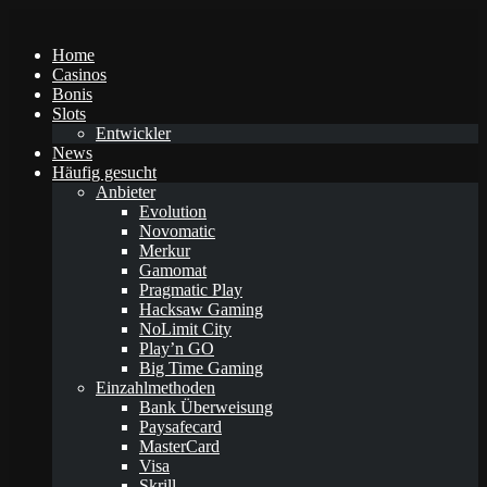
Home
Casinos
Bonis
Slots
Entwickler
News
Häufig gesucht
Anbieter
Evolution
Novomatic
Merkur
Gamomat
Pragmatic Play
Hacksaw Gaming
NoLimit City
Play’n GO
Big Time Gaming
Einzahlmethoden
Bank Überweisung
Paysafecard
MasterCard
Visa
Skrill