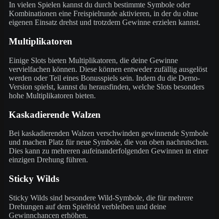
In vielen Spielen kannst du durch bestimmte Symbole oder
Kombinationen eine Freispielrunde aktivieren, in der du ohne
eigenen Einsatz drehst und trotzdem Gewinne erzielen kannst.
Multiplikatoren
Einige Slots bieten Multiplikatoren, die deine Gewinne
vervielfachen können. Diese können entweder zufällig ausgelöst
werden oder Teil eines Bonusspiels sein. Indem du die Demo-
Version spielst, kannst du herausfinden, welche Slots besonders
hohe Multiplikatoren bieten.
Kaskadierende Walzen
Bei kaskadierenden Walzen verschwinden gewinnende Symbole
und machen Platz für neue Symbole, die von oben nachrutschen.
Dies kann zu mehreren aufeinanderfolgenden Gewinnen in einer
einzigen Drehung führen.
Sticky Wilds
Sticky Wilds sind besondere Wild-Symbole, die für mehrere
Drehungen auf dem Spielfeld verbleiben und deine
Gewinnchancen erhöhen.