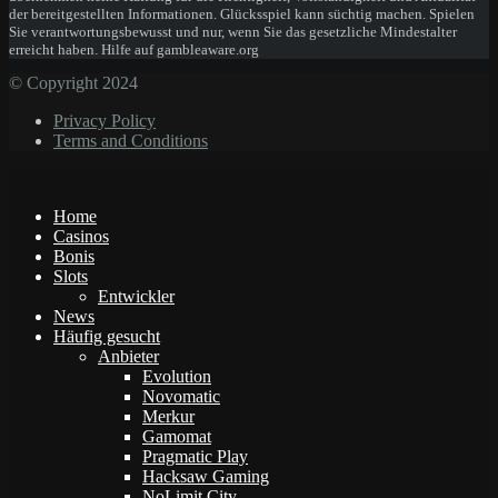
der bereitgestellten Informationen. Glücksspiel kann süchtig machen. Spielen
Sie verantwortungsbewusst und nur, wenn Sie das gesetzliche Mindestalter
erreicht haben. Hilfe auf gambleaware.org
© Copyright 2024
Privacy Policy
Terms and Conditions
Home
Casinos
Bonis
Slots
Entwickler
News
Häufig gesucht
Anbieter
Evolution
Novomatic
Merkur
Gamomat
Pragmatic Play
Hacksaw Gaming
NoLimit City