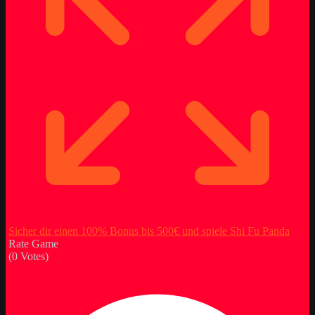
Sicher dir einen 100% Bonus bis 500€ und spiele Shi Fu Panda
Rate Game
(
0
Votes)