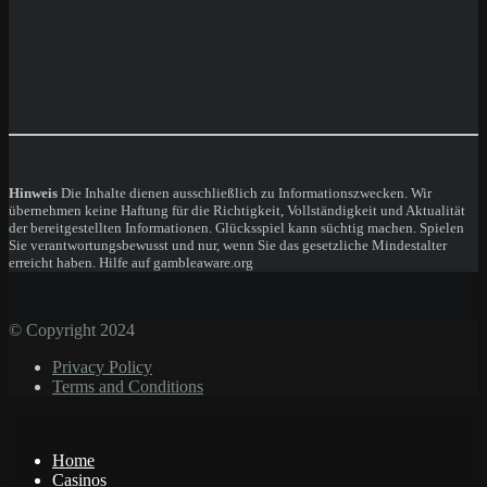
Hinweis
Die Inhalte dienen ausschließlich zu Informationszwecken. Wir
übernehmen keine Haftung für die Richtigkeit, Vollständigkeit und Aktualität
der bereitgestellten Informationen. Glücksspiel kann süchtig machen. Spielen
Sie verantwortungsbewusst und nur, wenn Sie das gesetzliche Mindestalter
erreicht haben. Hilfe auf gambleaware.org
© Copyright 2024
Privacy Policy
Terms and Conditions
Home
Casinos