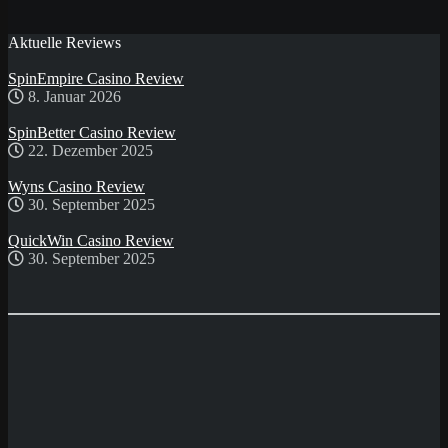
Aktuelle Reviews
SpinEmpire Casino Review
8. Januar 2026
SpinBetter Casino Review
22. Dezember 2025
Wyns Casino Review
30. September 2025
QuickWin Casino Review
30. September 2025