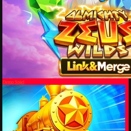
Demo Spiel