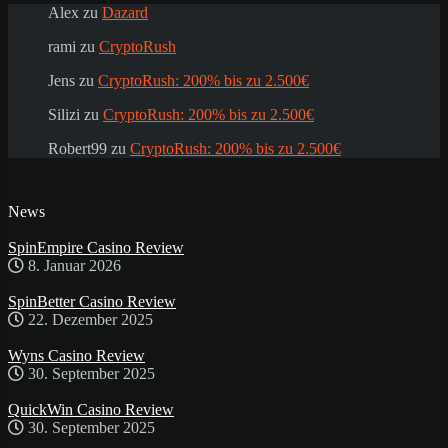
Alex
zu
Dazard
rami
zu
CryptoRush
Jens
zu
CryptoRush: 200% bis zu 2.500€
Silizi
zu
CryptoRush: 200% bis zu 2.500€
Robert99
zu
CryptoRush: 200% bis zu 2.500€
News
SpinEmpire Casino Review
8. Januar 2026
SpinBetter Casino Review
22. Dezember 2025
Wyns Casino Review
30. September 2025
QuickWin Casino Review
30. September 2025