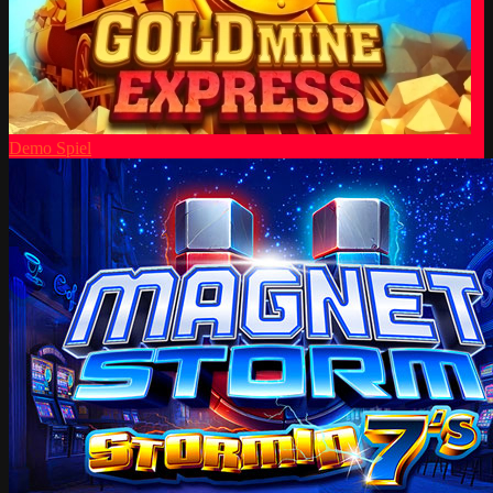
Demo Spiel