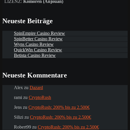
LIZENZ:
Komoren (Anjouan)
Neueste Beiträge
SpinEmpire Casino Review
SpinBetter Casino Review
Wyns Casino Review
QuickWin Casino Review
Betista Casino Review
Neueste Kommentare
Alex
zu
Dazard
rami
zu
CryptoRush
Jens
zu
CryptoRush: 200% bis zu 2.500€
Silizi
zu
CryptoRush: 200% bis zu 2.500€
Robert99
zu
CryptoRush: 200% bis zu 2.500€