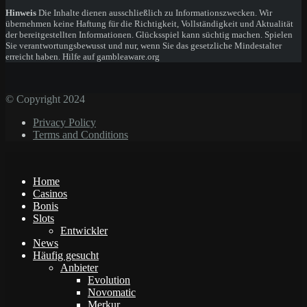
Hinweis
Die Inhalte dienen ausschließlich zu Informationszwecken. Wir
übernehmen keine Haftung für die Richtigkeit, Vollständigkeit und Aktualität
der bereitgestellten Informationen. Glücksspiel kann süchtig machen. Spielen
Sie verantwortungsbewusst und nur, wenn Sie das gesetzliche Mindestalter
erreicht haben. Hilfe auf gambleaware.org
© Copyright 2024
Privacy Policy
Terms and Conditions
Home
Casinos
Bonis
Slots
Entwickler
News
Häufig gesucht
Anbieter
Evolution
Novomatic
Merkur