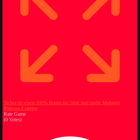
Sicher dir einen 100% Bonus bis 500€ und spiele Midnight
Princess Extreme
Rate Game
(
0
Votes)