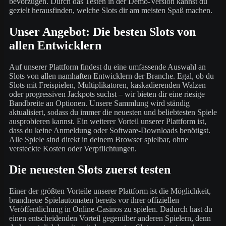
bevorzugen. Durch das Testen in der Demo-Version kannst du
gezielt herausfinden, welche Slots dir am meisten Spaß machen.
Unser Angebot: Die besten Slots von
allen Entwicklern
Auf unserer Plattform findest du eine umfassende Auswahl an
Slots von allen namhaften Entwicklern der Branche. Egal, ob du
Slots mit Freispielen, Multiplikatoren, kaskadierenden Walzen
oder progressiven Jackpots suchst – wir bieten dir eine riesige
Bandbreite an Optionen. Unsere Sammlung wird ständig
aktualisiert, sodass du immer die neuesten und beliebtesten Spiele
ausprobieren kannst. Ein weiterer Vorteil unserer Plattform ist,
dass du keine Anmeldung oder Software-Downloads benötigst.
Alle Spiele sind direkt in deinem Browser spielbar, ohne
versteckte Kosten oder Verpflichtungen.
Die neuesten Slots zuerst testen
Einer der größten Vorteile unserer Plattform ist die Möglichkeit,
brandneue Spielautomaten bereits vor ihrer offiziellen
Veröffentlichung in Online-Casinos zu spielen. Dadurch hast du
einen entscheidenden Vorteil gegenüber anderen Spielern, denn