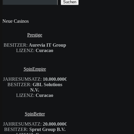
Suchen
Neue Casinos
Prestige
BESITZER:
Aurevia IT Group
LIZENZ:
Curacao
SpinEmpire
JAHRESUMSATZ:
10.000.000€
BESITZER:
GBL Solutions
N.V.
LIZENZ:
Curacao
SpinBetter
JAHRESUMSATZ:
20.000.000€
BESITZER:
Sprut Group B.V.