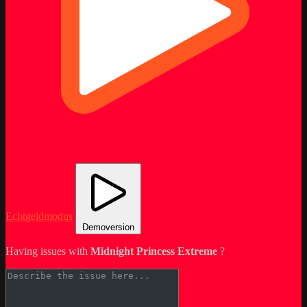
Echtgeldmodus
Demoversion
Having issues with
Midnight Princess Extreme
?