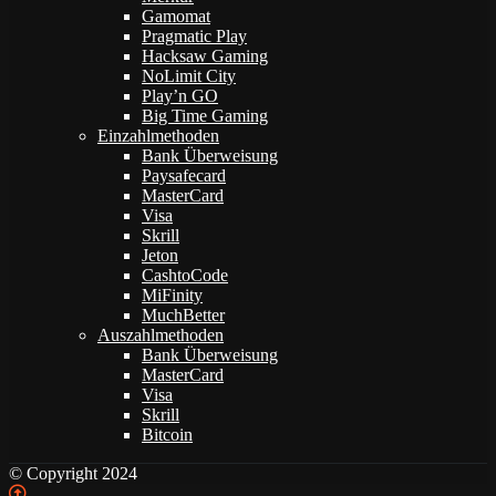
Gamomat
Pragmatic Play
Hacksaw Gaming
NoLimit City
Play’n GO
Big Time Gaming
Einzahlmethoden
Bank Überweisung
Paysafecard
MasterCard
Visa
Skrill
Jeton
CashtoCode
MiFinity
MuchBetter
Auszahlmethoden
Bank Überweisung
MasterCard
Visa
Skrill
Bitcoin
© Copyright 2024