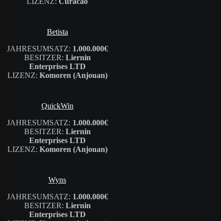
LIZENZ:
Curacao
Betista
JAHRESUMSATZ:
1.000.000€
BESITZER:
Liernin
Enterprises LTD
LIZENZ:
Komoren (Anjouan)
QuickWin
JAHRESUMSATZ:
1.000.000€
BESITZER:
Liernin
Enterprises LTD
LIZENZ:
Komoren (Anjouan)
Wyns
JAHRESUMSATZ:
1.000.000€
BESITZER:
Liernin
Enterprises LTD