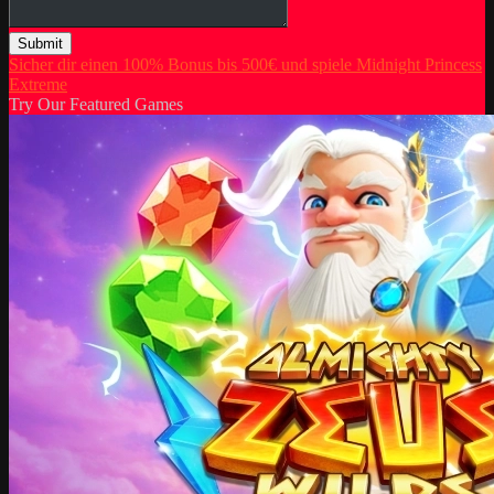
Submit
Sicher dir einen 100% Bonus bis 500€ und spiele Midnight Princess
Extreme
Try Our Featured Games