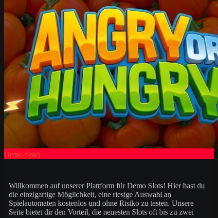
Demo Spiel
Willkommen auf unserer Plattform für Demo Slots! Hier hast du
die einzigartige Möglichkeit, eine riesige Auswahl an
Spielautomaten kostenlos und ohne Risiko zu testen. Unsere
Seite bietet dir den Vorteil, die neuesten Slots oft bis zu zwei