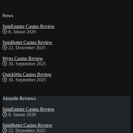
News
SpinEmpire Casino Review
8. Januar 2026
SpinBetter Casino Review
22. Dezember 2025
Wyns Casino Review
30. September 2025
QuickWin Casino Review
30. September 2025
Aktuelle Reviews
SpinEmpire Casino Review
8. Januar 2026
SpinBetter Casino Review
22. Dezember 2025