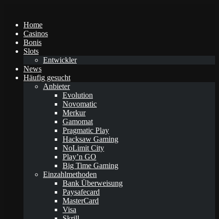
Home
Casinos
Bonis
Slots
Entwickler
News
Häufig gesucht
Anbieter
Evolution
Novomatic
Merkur
Gamomat
Pragmatic Play
Hacksaw Gaming
NoLimit City
Play’n GO
Big Time Gaming
Einzahlmethoden
Bank Überweisung
Paysafecard
MasterCard
Visa
Skrill