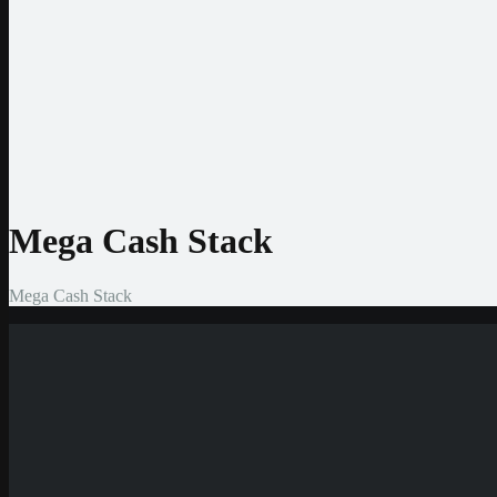
Aus
Mega Cash Stack
Mega Cash Stack