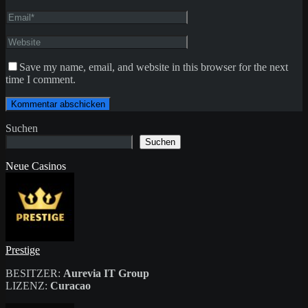
Save my name, email, and website in this browser for the next
time I comment.
Suchen
Suchen
Neue Casinos
Prestige
BESITZER:
Aurevia IT Group
LIZENZ:
Curacao