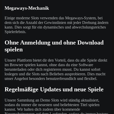
Megaways-Mechanik
Einige moderne Slots verwenden das Megaways-System, bei
dem sich die Anzahl der Gewinnlinien mit jeder Drehung ändern
kann. Dies sorgt für ein dynamisches und abwechslungsreiches
Spielerlebnis.
Ohne Anmeldung und ohne Download
spielen
Unsere Plattform bietet dir den Vorteil, dass du alle Spiele direkt
im Browser spielen kannst, ohne dass du eine Software
herunterladen oder dich registrieren musst. Du kannst sofort
loslegen und die Slots nach Belieben ausprobieren. Dies macht
unser Angebot besonders benutzerfreundlich und flexibel.
Regelmäßige Updates und neue Spiele
Unsere Sammlung an Demo Slots wird ständig aktualisiert,
sodass du immer die neuesten und beliebtesten Titel spielen
kannst. Wir halten dich zudem über kommende
Neuerscheinungen auf dem Laufenden, sodass du immer bestens