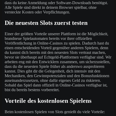
dass du keine Anmeldung oder Software-Downloads benötigst.
Alle Spiele sind direkt in deinem Browser spielbar, ohne
versteckte Kosten oder Verpflichtungen.
Die neuesten Slots zuerst testen
Einer der größten Vorteile unserer Plattform ist die Möglichkeit,
brandneue Spielautomaten bereits vor ihrer offiziellen
Veröffentlichung in Online-Casinos zu spielen. Dadurch hast du
einen entscheidenden Vorteil gegenüber anderen Spielern, denn
du kannst dich bereits mit den neuesten Slots vertraut machen,
bevor sie überhaupt auf Echtgeld-Plattformen verfügbar sind. Wir
arbeiten eng mit den Entwicklern zusammen, um sicherzustellen,
dass du die neuesten Spiele früher als anderswo ausprobieren
kannst. Dies gibt dir die Gelegenheit, dich intensiv mit den
Mechaniken, den Gewinnpotenzialen und den Bonusfunktionen
auseinanderzusetzen, ohne dafür eigenes Geld zu riskieren.
Sobald das Spiel dann offiziell in Online-Casinos verfügbar ist,
bist du bereits bestens vorbereitet.
Vorteile des kostenlosen Spielens
Beim kostenlosen Spielen von Slots genießt du viele Vorteile: