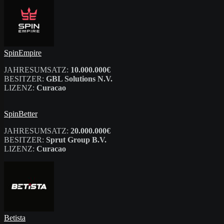
SpinEmpire
JAHRESUMSATZ:
10.000.000€
BESITZER:
GBL Solutions N.V.
LIZENZ:
Curacao
SpinBetter
JAHRESUMSATZ:
20.000.000€
BESITZER:
Sprut Group B.V.
LIZENZ:
Curacao
Betista