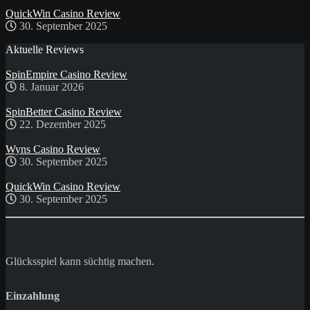
QuickWin Casino Review
30. September 2025
Aktuelle Reviews
SpinEmpire Casino Review
8. Januar 2026
SpinBetter Casino Review
22. Dezember 2025
Wyns Casino Review
30. September 2025
QuickWin Casino Review
30. September 2025
Glücksspiel kann süchtig machen.
Einzahlung