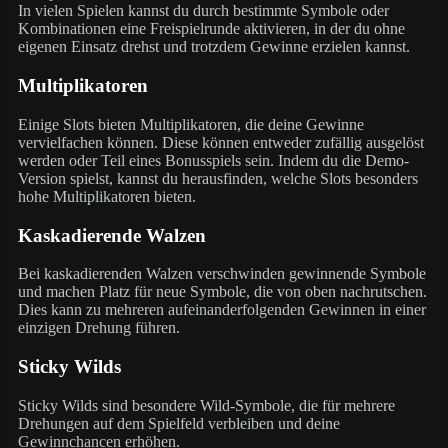
In vielen Spielen kannst du durch bestimmte Symbole oder
Kombinationen eine Freispielrunde aktivieren, in der du ohne
eigenen Einsatz drehst und trotzdem Gewinne erzielen kannst.
Multiplikatoren
Einige Slots bieten Multiplikatoren, die deine Gewinne
vervielfachen können. Diese können entweder zufällig ausgelöst
werden oder Teil eines Bonusspiels sein. Indem du die Demo-
Version spielst, kannst du herausfinden, welche Slots besonders
hohe Multiplikatoren bieten.
Kaskadierende Walzen
Bei kaskadierenden Walzen verschwinden gewinnende Symbole
und machen Platz für neue Symbole, die von oben nachrutschen.
Dies kann zu mehreren aufeinanderfolgenden Gewinnen in einer
einzigen Drehung führen.
Sticky Wilds
Sticky Wilds sind besondere Wild-Symbole, die für mehrere
Drehungen auf dem Spielfeld verbleiben und deine
Gewinnchancen erhöhen.