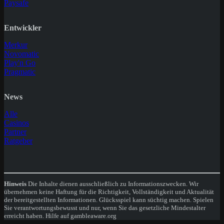
Paysafe
Entwickler
Merkur
Novomatic
Play'n Go
Pragmatic
News
Alle
Casinos
Partner
Ratgeber
Hinweis
Die Inhalte dienen ausschließlich zu Informationszwecken. Wir
übernehmen keine Haftung für die Richtigkeit, Vollständigkeit und Aktualität
der bereitgestellten Informationen. Glücksspiel kann süchtig machen. Spielen
Sie verantwortungsbewusst und nur, wenn Sie das gesetzliche Mindestalter
erreicht haben. Hilfe auf gambleaware.org