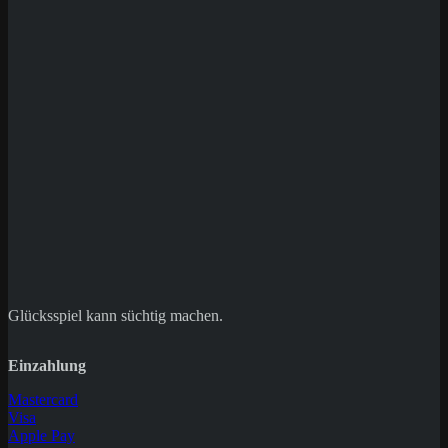
Save my name, email, and website in this
browser for the next time I comment.
Glücksspiel kann süchtig machen.
Einzahlung
Mastercard
Visa
Apple Pay