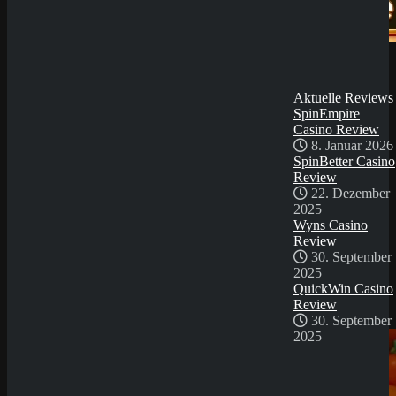
30. September
2025
QuickWin Casino
Review
Demo Spiel
30. September
2025
Aktuelle Reviews
SpinEmpire
Casino Review
8. Januar 2026
SpinBetter Casino
Review
22. Dezember
2025
Wyns Casino
Review
30. September
2025
QuickWin Casino
Review
30. September
Demo Spiel
2025