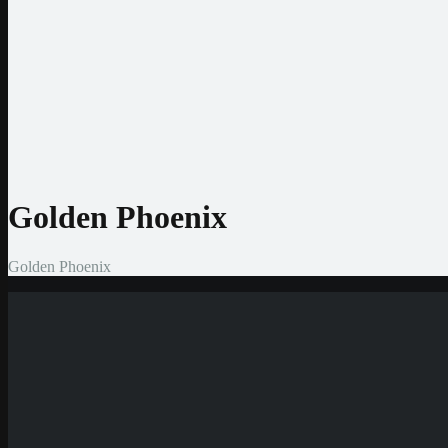
Aus
Golden Phoenix
Golden Phoenix