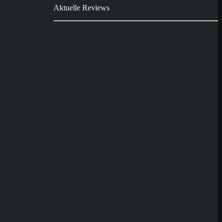
Aktuelle Reviews