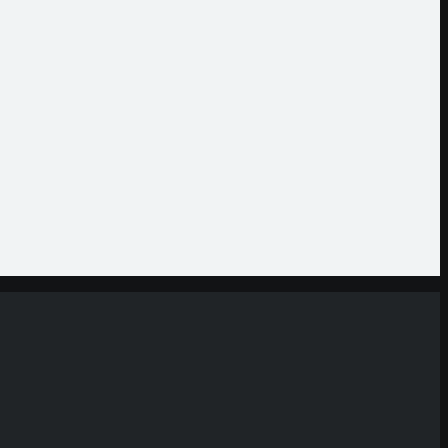
Suchen
Suchen
Neue Casinos
Prestige