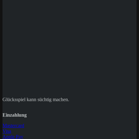
Save my name, email, and website in this
browser for the next time I comment.
Glücksspiel kann süchtig machen.
Einzahlung
Mastercard
Visa
Apple Pay