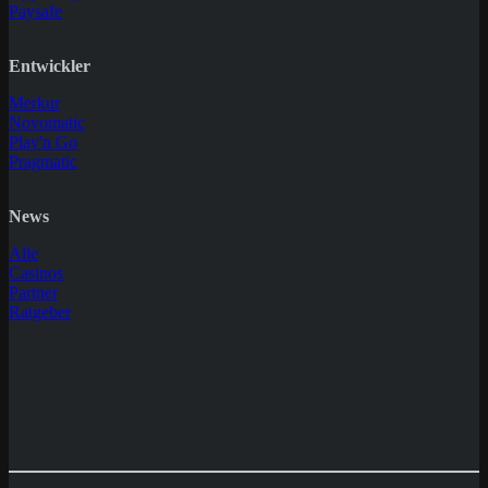
Paysafe
Entwickler
Merkur
Novomatic
Play'n Go
Pragmatic
News
Alle
Casinos
Partner
Ratgeber