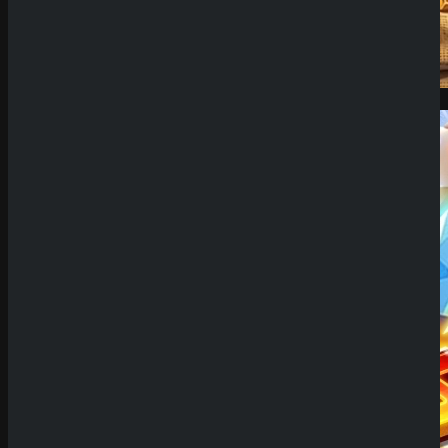
Demo Spiel