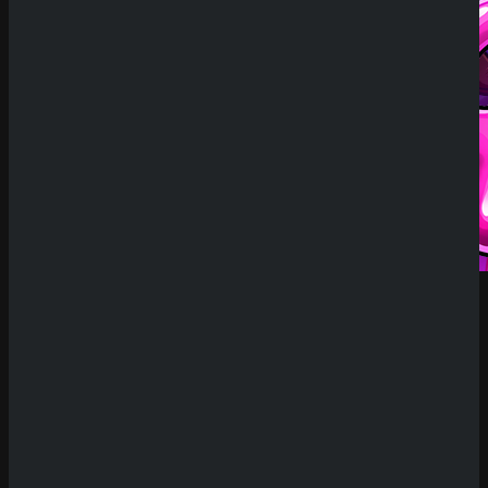
Demo Spiel
Willkommen auf unserer Plattform für Demo
Slots! Hier hast du die einzigartige Möglichkeit,
eine riesige Auswahl an Spielautomaten
kostenlos und ohne Risiko zu testen. Unsere
Seite bietet dir den Vorteil, die neuesten Slots
oft bis zu zwei Wochen vor ihrer offiziellen
Veröffentlichung in Online-Casinos