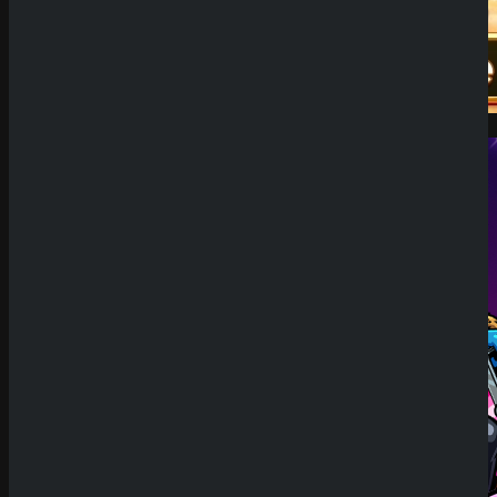
Demo Spiel