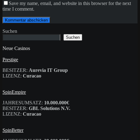
Save my name, email, and website in this browser for the next
time I comment.
Suchen
Suchen
Neue Casinos
Prestige
BESITZER:
Aurevia IT Group
LIZENZ:
Curacao
SpinEmpire
JAHRESUMSATZ:
10.000.000€
BESITZER:
GBL Solutions N.V.
LIZENZ:
Curacao
SpinBetter