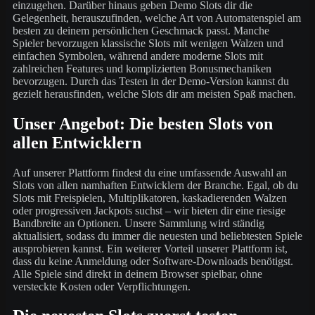
einzugehen. Darüber hinaus geben Demo Slots dir die
Gelegenheit, herauszufinden, welche Art von Automatenspiel am
besten zu deinem persönlichen Geschmack passt. Manche
Spieler bevorzugen klassische Slots mit wenigen Walzen und
einfachen Symbolen, während andere moderne Slots mit
zahlreichen Features und komplizierten Bonusmechaniken
bevorzugen. Durch das Testen in der Demo-Version kannst du
gezielt herausfinden, welche Slots dir am meisten Spaß machen.
Unser Angebot: Die besten Slots von
allen Entwicklern
Auf unserer Plattform findest du eine umfassende Auswahl an
Slots von allen namhaften Entwicklern der Branche. Egal, ob du
Slots mit Freispielen, Multiplikatoren, kaskadierenden Walzen
oder progressiven Jackpots suchst – wir bieten dir eine riesige
Bandbreite an Optionen. Unsere Sammlung wird ständig
aktualisiert, sodass du immer die neuesten und beliebtesten Spiele
ausprobieren kannst. Ein weiterer Vorteil unserer Plattform ist,
dass du keine Anmeldung oder Software-Downloads benötigst.
Alle Spiele sind direkt in deinem Browser spielbar, ohne
versteckte Kosten oder Verpflichtungen.