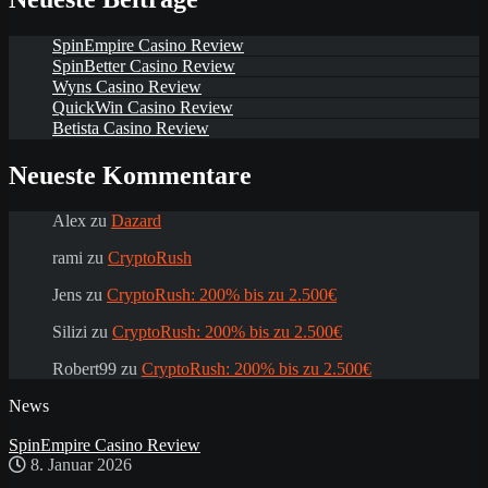
SpinEmpire Casino Review
SpinBetter Casino Review
Wyns Casino Review
QuickWin Casino Review
Betista Casino Review
Neueste Kommentare
Alex
zu
Dazard
rami
zu
CryptoRush
Jens
zu
CryptoRush: 200% bis zu 2.500€
Silizi
zu
CryptoRush: 200% bis zu 2.500€
Robert99
zu
CryptoRush: 200% bis zu 2.500€
News
SpinEmpire Casino Review
8. Januar 2026