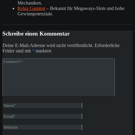
Mechaniken.
Relax Gaming
– Bekannt für Megaways-Slots und hohe
Gewinnpotenziale.
Schreibe einen Kommentar
Deine E-Mail-Adresse wird nicht veröffentlicht.
Erforderliche
Felder sind mit
*
markiert