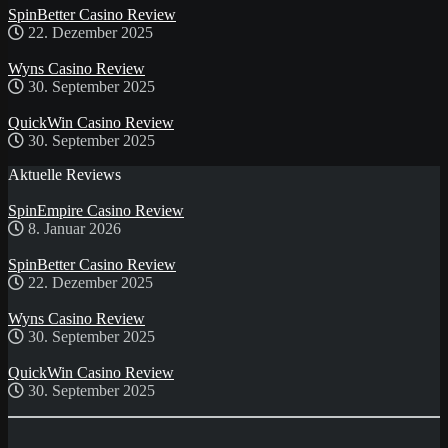
SpinBetter Casino Review
22. Dezember 2025
Wyns Casino Review
30. September 2025
QuickWin Casino Review
30. September 2025
Aktuelle Reviews
SpinEmpire Casino Review
8. Januar 2026
SpinBetter Casino Review
22. Dezember 2025
Wyns Casino Review
30. September 2025
QuickWin Casino Review
30. September 2025