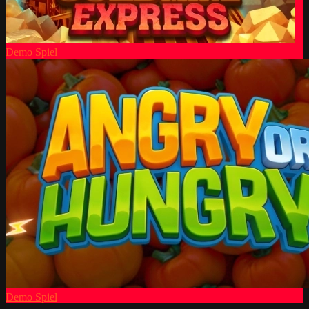
Demo Spiel
Demo Spiel