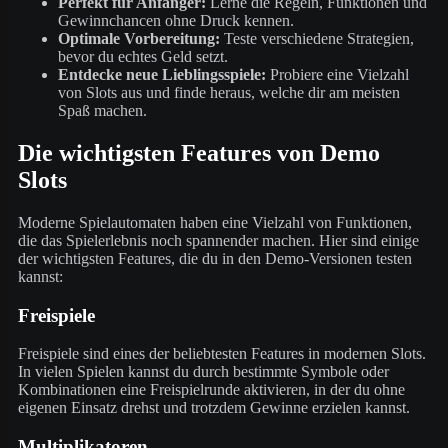
Perfekt für Anfänger:
Lerne die Regeln, Funktionen und
Gewinnchancen ohne Druck kennen.
Optimale Vorbereitung:
Teste verschiedene Strategien,
bevor du echtes Geld setzt.
Entdecke neue Lieblingsspiele:
Probiere eine Vielzahl
von Slots aus und finde heraus, welche dir am meisten
Spaß machen.
Die wichtigsten Features von Demo
Slots
Moderne Spielautomaten haben eine Vielzahl von Funktionen,
die das Spielerlebnis noch spannender machen. Hier sind einige
der wichtigsten Features, die du in den Demo-Versionen testen
kannst:
Freispiele
Freispiele sind eines der beliebtesten Features in modernen Slots.
In vielen Spielen kannst du durch bestimmte Symbole oder
Kombinationen eine Freispielrunde aktivieren, in der du ohne
eigenen Einsatz drehst und trotzdem Gewinne erzielen kannst.
Multiplikatoren