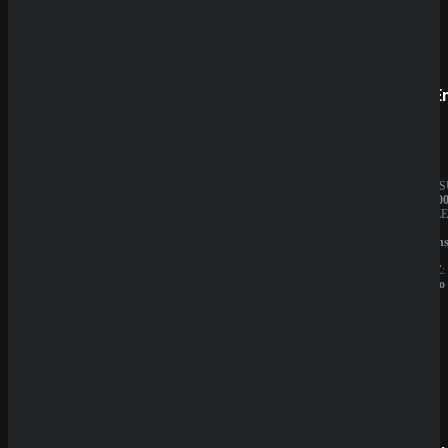
Prestige
SpinE
BESITZER:
JAHRES
Aurevia
10.000.0
IT
BESITZE
Group
GBL
LIZENZ:
Solution
Curacao
N.V.
LIZENZ:
Curacao