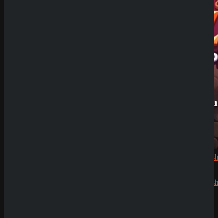
Review
QuickWin
Casino
Review
Betista
Casino
Review
Neueste
Kommenta
Alex
zu
Dazard
rami
zu
CryptoRus
Jens
zu
CryptoRush
200% bis
zu 2.500€
Silizi
zu