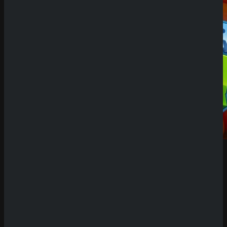
Demo Spiel
Willkommen auf unserer Plattform für Demo
Slots! Hier hast du die einzigartige Möglichkeit,
eine riesige Auswahl an Spielautomaten
kostenlos und ohne Risiko zu testen. Unsere
Seite bietet dir den Vorteil, die neuesten Slots
oft bis zu zwei Wochen vor ihrer offiziellen