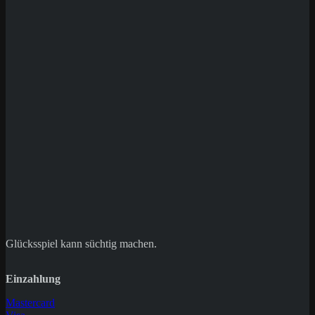
Save my name, email, and website in this
browser for the next time I comment.
Glücksspiel kann süchtig machen.
Einzahlung
Mastercard