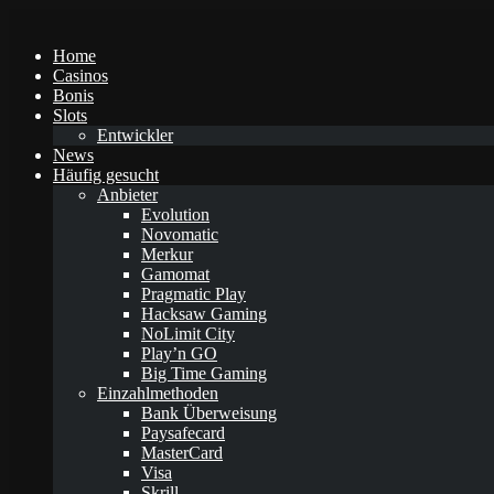
Home
Casinos
Bonis
Slots
Entwickler
News
Häufig gesucht
Anbieter
Evolution
Novomatic
Merkur
Gamomat
Pragmatic Play
Hacksaw Gaming
NoLimit City
Play’n GO
Big Time Gaming
Einzahlmethoden
Bank Überweisung
Paysafecard
MasterCard
Visa
Skrill