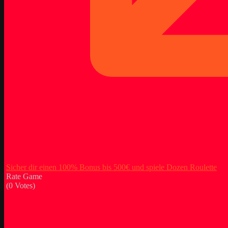
Sicher dir einen 100% Bonus bis 500€ und spiele Dozen Roulette
Rate Game
(
0
Votes)