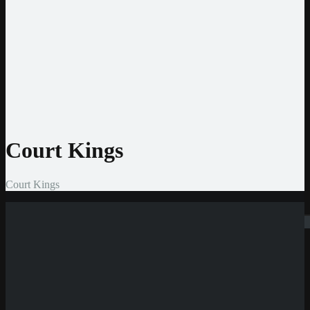
Jeton
CashtoCode
MiFinity
MuchBetter
Auszahlmethoden
Bank Überweisung
MasterCard
Visa
Skrill
Bitcoin
Court Kings
Court Kings
Suchen
Neue Casinos