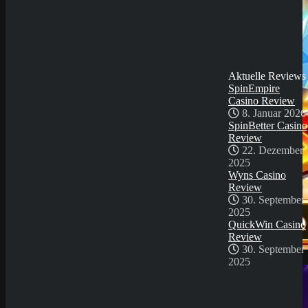
30. September
2025
QuickWin Casino
Review
30. September
2025
Aktuelle Reviews
SpinEmpire
Casino Review
8. Januar 2026
SpinBetter Casino
Review
22. Dezember
2025
Wyns Casino
Review
30. September
2025
QuickWin Casino
Review
30. September
Demo Spiel
2025