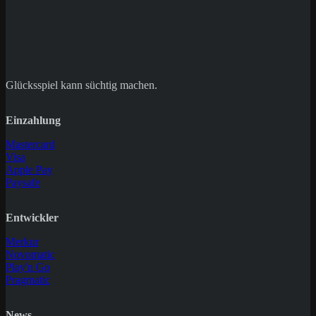
Glücksspiel kann süchtig machen.
Einzahlung
Mastercard
Visa
Apple Pay
Paysafe
Entwickler
Merkur
Novomatic
Play'n Go
Pragmatic
News