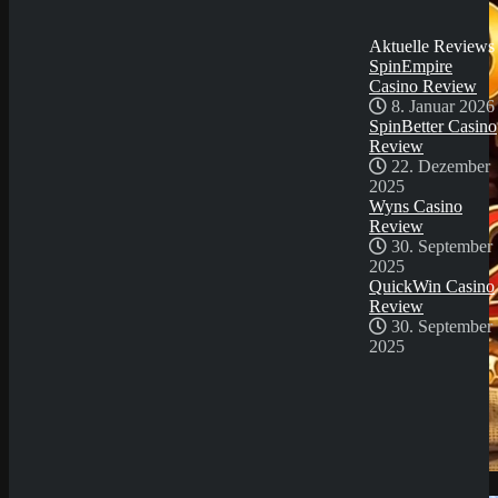
30. September
2025
Aktuelle Reviews
SpinEmpire
Casino Review
8. Januar 2026
SpinBetter Casino
Review
22. Dezember
2025
Wyns Casino
Review
30. September
2025
QuickWin Casino
Review
30. September
2025
Demo Spiel