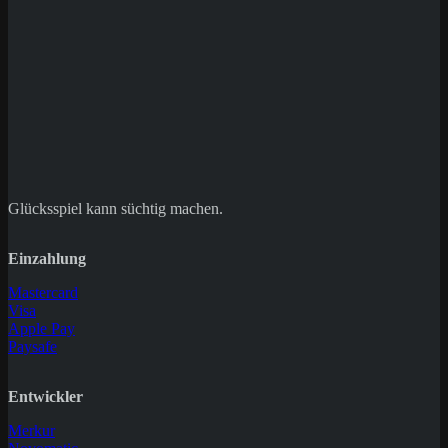
Save my name, email, and website in this
browser for the next time I comment.
Glücksspiel kann süchtig machen.
Einzahlung
Mastercard
Visa
Apple Pay
Paysafe
Entwickler
Merkur