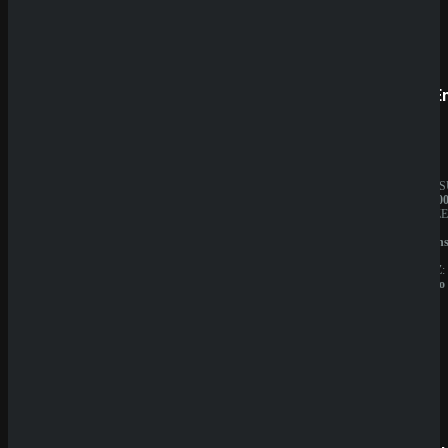
Prestige
SpinE
BESITZER:
JAHRES
Aurevia
10.000.0
IT
BESITZE
Group
GBL
LIZENZ:
Solution
Curacao
N.V.
LIZENZ:
Curacao