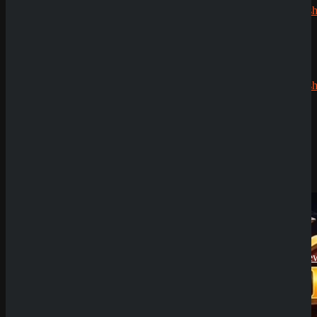
CryptoRush
200% bis
Echtgeldmodus
zu 2.500€
Demoversion
Robert99
Having issues with
Chicken Dash Jackpot
?
zu
CryptoRush
200% bis
zu 2.500€
Submit
News
Sicher dir einen 100% Bonus bis 500€ und spiele
SpinEmpire Casino
Chicken Dash Jackpot
Review
Try Our Featured Games
8. Januar 2026
SpinBetter Casino
Review
22. Dezember
2025
Wyns Casino Revie
30. September
2025
QuickWin Casino
Review