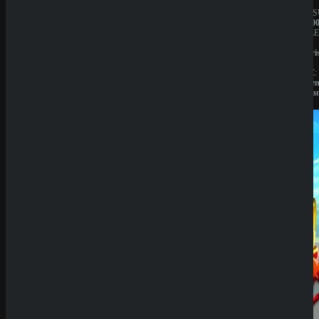
JAHRESUMSATZ:
JAHRES
1.000.000€
1.000.00
BESITZER:
BESITZE
Liernin
Liernin
Enterprises
Enterpri
LTD
LTD
LIZENZ:
LIZENZ:
Komoren
Komore
(Anjouan)
(Anjoua
Neueste
Beiträge
SpinEmpir
e Casino
Review
SpinBetter
Casino
Review
Wyns
Casino