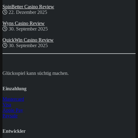
SpinBetter Casino Review
22. Dezember 2025
Wyns Casino Review
30. September 2025
QuickWin Casino Review
30. September 2025
Glücksspiel kann süchtig machen.
Einzahlung
Mastercard
Visa
Apple Pay
Paysafe
Entwickler