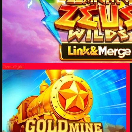
Demo Spiel