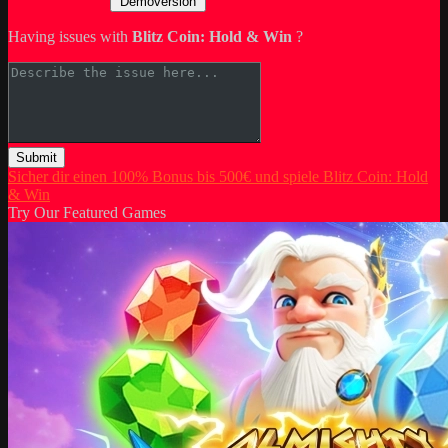
Demoversion
Having issues with
Blitz Coin: Hold & Win
?
Submit
Sicher dir einen 100% Bonus bis 500€ und spiele Blitz Coin: Hold
& Win
Try Our Featured Games