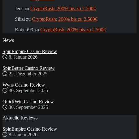
Jens
zu
CryptoRush: 200% bis zu 2.500€
Silizi
zu
CryptoRush: 200% bis zu 2.500€
Robert99
zu
CryptoRush: 200% bis zu 2.500€
News
SpinEmpire Casino Review
8. Januar 2026
SpinBetter Casino Review
22. Dezember 2025
Wyns Casino Review
30. September 2025
QuickWin Casino Review
30. September 2025
Aktuelle Reviews
SpinEmpire Casino Review
8. Januar 2026