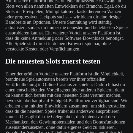
Auf unserer Plattform findest du eine umfassende Auswahl an
Slots von allen namhaften Entwicklern der Branche. Egal, ob du
Slots mit Freispielen, Multiplikatoren, kaskadierenden Walzen
oder progressiven Jackpots suchst – wir bieten dir eine riesige
Bandbreite an Optionen. Unsere Sammlung wird ständig
aktualisiert, sodass du immer die neuesten und beliebtesten Spiele
ausprobieren kannst. Ein weiterer Vorteil unserer Plattform ist,
dass du keine Anmeldung oder Software-Downloads benötigst.
Alle Spiele sind direkt in deinem Browser spielbar, ohne
versteckte Kosten oder Verpflichtungen.
Die neuesten Slots zuerst testen
Einer der größten Vorteile unserer Plattform ist die Möglichkeit,
brandneue Spielautomaten bereits vor ihrer offiziellen
Veröffentlichung in Online-Casinos zu spielen. Dadurch hast du
einen entscheidenden Vorteil gegenüber anderen Spielern, denn
du kannst dich bereits mit den neuesten Slots vertraut machen,
bevor sie überhaupt auf Echtgeld-Plattformen verfügbar sind. Wir
arbeiten eng mit den Entwicklern zusammen, um sicherzustellen,
dass du die neuesten Spiele früher als anderswo ausprobieren
kannst. Dies gibt dir die Gelegenheit, dich intensiv mit den
Mechaniken, den Gewinnpotenzialen und den Bonusfunktionen
auseinanderzusetzen, ohne dafür eigenes Geld zu riskieren.
Sobald das Spiel dann offiziell in Online-Casinos verfügbar ist,