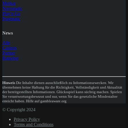
Merkur
Novomatic
Play'n Go
Pragmatic
News
Alle
Casinos
Partner
Ratgeber
Hinweis
Die Inhalte dienen ausschließlich zu Informationszwecken. Wir
übernehmen keine Haftung für die Richtigkeit, Vollständigkeit und Aktualität
der bereitgestellten Informationen. Glücksspiel kann süchtig machen. Spielen
Sie verantwortungsbewusst und nur, wenn Sie das gesetzliche Mindestalter
erreicht haben. Hilfe auf gambleaware.org
© Copyright 2024
Privacy Policy
Terms and Conditions