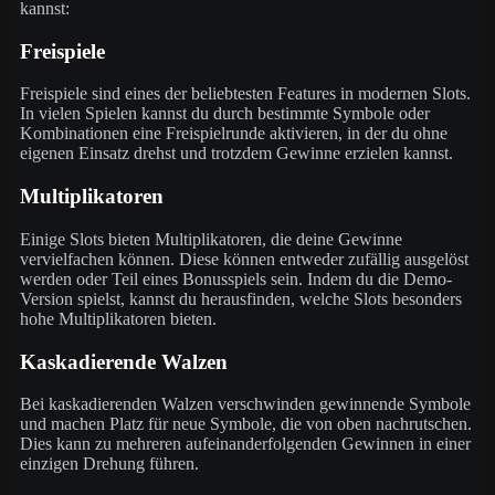
kannst:
Freispiele
Freispiele sind eines der beliebtesten Features in modernen Slots.
In vielen Spielen kannst du durch bestimmte Symbole oder
Kombinationen eine Freispielrunde aktivieren, in der du ohne
eigenen Einsatz drehst und trotzdem Gewinne erzielen kannst.
Multiplikatoren
Einige Slots bieten Multiplikatoren, die deine Gewinne
vervielfachen können. Diese können entweder zufällig ausgelöst
werden oder Teil eines Bonusspiels sein. Indem du die Demo-
Version spielst, kannst du herausfinden, welche Slots besonders
hohe Multiplikatoren bieten.
Kaskadierende Walzen
Bei kaskadierenden Walzen verschwinden gewinnende Symbole
und machen Platz für neue Symbole, die von oben nachrutschen.
Dies kann zu mehreren aufeinanderfolgenden Gewinnen in einer
einzigen Drehung führen.