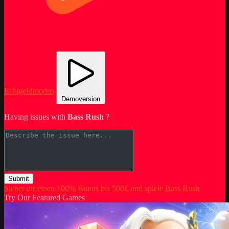
Echtgeldmodus
Demoversion
Having issues with
Bass Rush
?
Submit
Sicher dir einen 100% Bonus bis 500€ und spiele Bass Rush
Try Our Featured Games