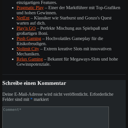
einzigartigen Features.
Pragmatic Play
– Einer der Marktführer mit Top-Grafiken
und hohen Gewinnen.
NetEnt
– Klassiker wie Starburst und Gonzo's Quest
warten auf dich.
Play'n GO
– Perfekte Mischung aus Spielspaß und
großartigen Boni.
Push Gaming
– Hochvolatiles Gameplay für die
Risikofreudigen.
Nolimit City
– Extrem kreative Slots mit innovativen
Mechaniken.
Relax Gaming
– Bekannt für Megaways-Slots und hohe
Gewinnpotenziale.
Schreibe einen Kommentar
Deine E-Mail-Adresse wird nicht veröffentlicht.
Erforderliche
Felder sind mit
*
markiert