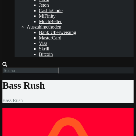
Jeton
CashtoCode
MiFinity
MuchBetter
Auszahlmethoden
Bank Überweisung
MasterCard
Visa
Skrill
Bitcoin
Bass Rush
Bass Rush