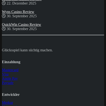
22. Dezember 2025
Wyns Casino Review
30. September 2025
QuickWin Casino Review
30. September 2025
Glücksspiel kann süchtig machen.
Einzahlung
Mastercard
Visa
Apple Pay
Paysafe
Entwickler
Merkur