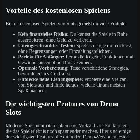
Vorteile des kostenlosen Spielens
Beim kostenlosen Spielen von Slots genießt du viele Vorteile:
Kein finanzielles Risiko:
Du kannst die Spiele in Ruhe
ausprobieren, ohne Geld zu verlieren.
Uneingeschränktes Testen:
Spiele so lange du möchtest,
ohne Begrenzungen oder Einzahlungspflichten.
Perfekt für Anfänger:
Lerne die Regeln, Funktionen und
Gewinnchancen ohne Druck kennen.
Optimale Vorbereitung:
Teste verschiedene Strategien,
bevor du echtes Geld setzt.
Entdecke neue Lieblingsspiele:
Probiere eine Vielzahl
von Slots aus und finde heraus, welche dir am meisten
Spaß machen.
Die wichtigsten Features von Demo
Slots
Moderne Spielautomaten haben eine Vielzahl von Funktionen,
die das Spielerlebnis noch spannender machen. Hier sind einige
der wichtigsten Features, die du in den Demo-Versionen testen