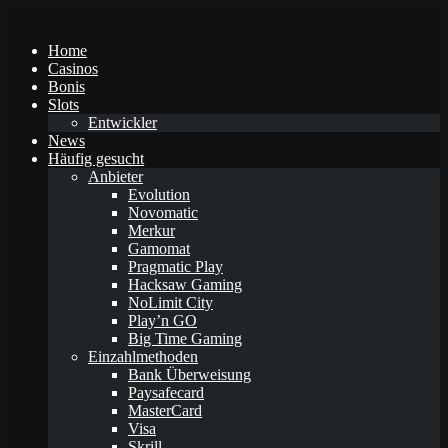
Home
Casinos
Bonis
Slots
Entwickler
News
Häufig gesucht
Anbieter
Evolution
Novomatic
Merkur
Gamomat
Pragmatic Play
Hacksaw Gaming
NoLimit City
Play’n GO
Big Time Gaming
Einzahlmethoden
Bank Überweisung
Paysafecard
MasterCard
Visa
Skrill