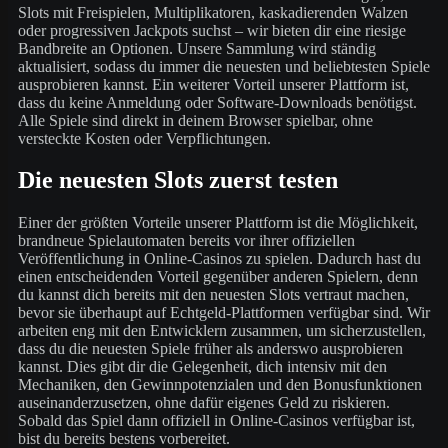
Slots mit Freispielen, Multiplikatoren, kaskadierenden Walzen
oder progressiven Jackpots suchst – wir bieten dir eine riesige
Bandbreite an Optionen. Unsere Sammlung wird ständig
aktualisiert, sodass du immer die neuesten und beliebtesten Spiele
ausprobieren kannst. Ein weiterer Vorteil unserer Plattform ist,
dass du keine Anmeldung oder Software-Downloads benötigst.
Alle Spiele sind direkt in deinem Browser spielbar, ohne
versteckte Kosten oder Verpflichtungen.
Die neuesten Slots zuerst testen
Einer der größten Vorteile unserer Plattform ist die Möglichkeit,
brandneue Spielautomaten bereits vor ihrer offiziellen
Veröffentlichung in Online-Casinos zu spielen. Dadurch hast du
einen entscheidenden Vorteil gegenüber anderen Spielern, denn
du kannst dich bereits mit den neuesten Slots vertraut machen,
bevor sie überhaupt auf Echtgeld-Plattformen verfügbar sind. Wir
arbeiten eng mit den Entwicklern zusammen, um sicherzustellen,
dass du die neuesten Spiele früher als anderswo ausprobieren
kannst. Dies gibt dir die Gelegenheit, dich intensiv mit den
Mechaniken, den Gewinnpotenzialen und den Bonusfunktionen
auseinanderzusetzen, ohne dafür eigenes Geld zu riskieren.
Sobald das Spiel dann offiziell in Online-Casinos verfügbar ist,
bist du bereits bestens vorbereitet.