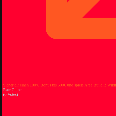
Sicher dir einen 100% Bonus bis 500€ und spiele Area Build'R Wildf
Rate Game
(
0
Votes)