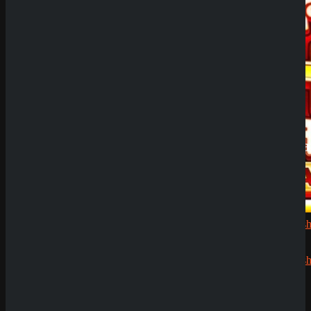
Review
QuickWin
Casino
Review
Betista
Casino
Review
Neueste
Kommenta
Alex
zu
Dazard
rami
zu
CryptoRus
Jens
zu
CryptoRush
200% bis
zu 2.500€
Silizi
zu