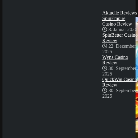
30. September
Sicher dir einen 100% Bonus bis 500€ und spiele 3
2025
Super Hot Teapots
Aktuelle Reviews
Try Our Featured Games
SpinEmpire
Casino Review
8. Januar 2026
SpinBetter Casino
Review
22. Dezember
2025
Wyns Casino
Review
30. September
2025
QuickWin Casino
Review
30. September
2025