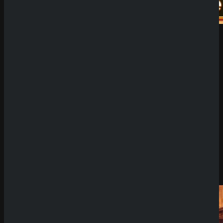
Demo Spiel
Demo Spiel