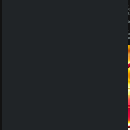
JAHRESUMSATZ:
JAHRES
1.000.000€
1.000.00
BESITZER:
BESITZE
Liernin
Liernin
Enterprises
Enterpri
LTD
LTD
LIZENZ:
LIZENZ:
Komoren
Komore
(Anjouan)
(Anjoua
Neueste
Beiträge
SpinEmpir
e Casino
Review
SpinBetter
Casino
Review
Wyns
Casino