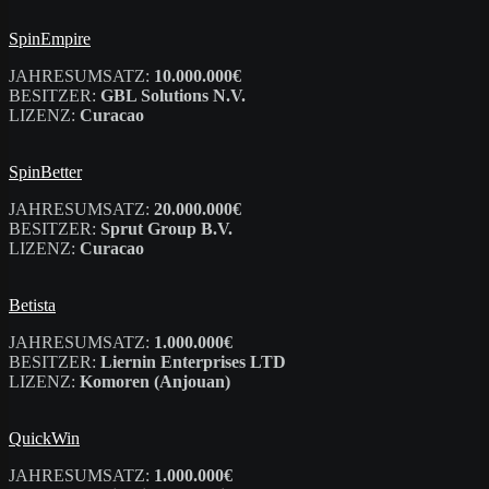
SpinEmpire
JAHRESUMSATZ:
10.000.000€
BESITZER:
GBL Solutions N.V.
LIZENZ:
Curacao
SpinBetter
JAHRESUMSATZ:
20.000.000€
BESITZER:
Sprut Group B.V.
LIZENZ:
Curacao
Betista
JAHRESUMSATZ:
1.000.000€
BESITZER:
Liernin Enterprises LTD
LIZENZ:
Komoren (Anjouan)
QuickWin
JAHRESUMSATZ:
1.000.000€