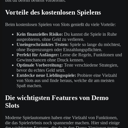
bist du bereits bestens vorbereitet.
Vorteile des kostenlosen Spielens
Beim kostenlosen Spielen von Slots genießt du viele Vorteile:
Kein finanzielles Risiko:
Du kannst die Spiele in Ruhe
ausprobieren, ohne Geld zu verlieren.
Uneingeschränktes Testen:
Spiele so lange du möchtest,
ohne Begrenzungen oder Einzahlungspflichten.
Perfekt für Anfänger:
Lerne die Regeln, Funktionen und
Gewinnchancen ohne Druck kennen.
Optimale Vorbereitung:
Teste verschiedene Strategien,
bevor du echtes Geld setzt.
Entdecke neue Lieblingsspiele:
Probiere eine Vielzahl
von Slots aus und finde heraus, welche dir am meisten
Spaß machen.
Die wichtigsten Features von Demo
Slots
Moderne Spielautomaten haben eine Vielzahl von Funktionen,
die das Spielerlebnis noch spannender machen. Hier sind einige
der wichtigsten Features, die du in den Demo-Versionen testen