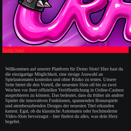
Demo Spiel
Willkommen auf unserer Plattform für Demo Slots! Hier hast du
die einzigartige Möglichkeit, eine riesige Auswahl an
Spielautomaten kostenlos und ohne Risiko zu testen. Unsere
Seite bietet dir den Vorteil, die neuesten Slots oft bis zu zwei
Wochen vor ihrer offiziellen Veröffentlichung in Online-Casinos
ausprobieren zu können. Das bedeutet, dass du früher als andere
Spieler die innovativen Funktionen, spannenden Bonusspiele
und atemberaubenden Designs der neuesten Titel erkunden
kannst. Egal, ob du klassische Automaten oder hochmoderne
Video-Slots bevorzugst – hier findest du alles, was dein Herz
begehrt.