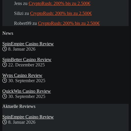
Jens
zu
CryptoRush: 200% bis zu 2.500€
Silizi
zu
CryptoRush: 200% bis zu 2.500€
Robert99
zu
CryptoRush: 200% bis zu 2.500€
News
SpinEmpire Casino Review
8. Januar 2026
SpinBetter Casino Review
22. Dezember 2025
Wyns Casino Review
30. September 2025
QuickWin Casino Review
30. September 2025
Aktuelle Reviews
SpinEmpire Casino Review
8. Januar 2026