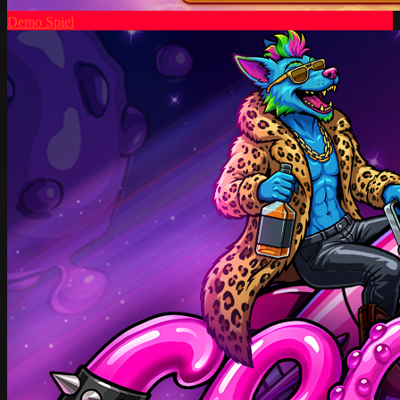
Demo Spiel