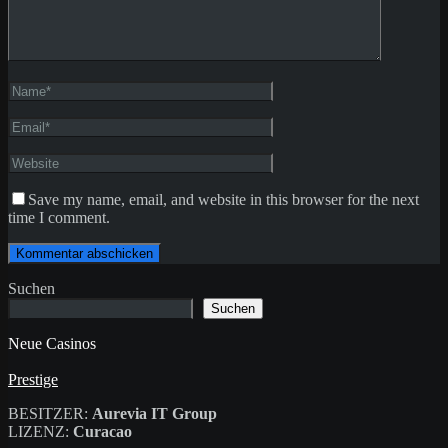
Save my name, email, and website in this browser for the next
time I comment.
Suchen
Suchen
Neue Casinos
Prestige
BESITZER:
Aurevia IT Group
LIZENZ:
Curacao