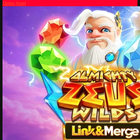
Demo Spiel