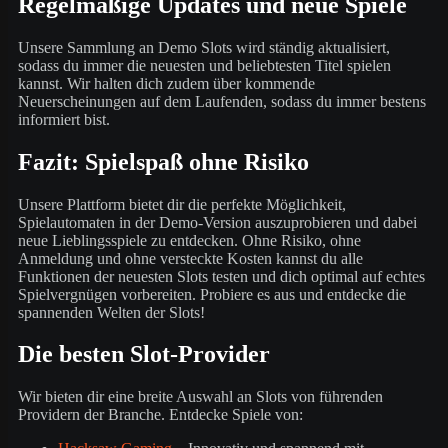
Regelmäßige Updates und neue Spiele
Unsere Sammlung an Demo Slots wird ständig aktualisiert,
sodass du immer die neuesten und beliebtesten Titel spielen
kannst. Wir halten dich zudem über kommende
Neuerscheinungen auf dem Laufenden, sodass du immer bestens
informiert bist.
Fazit: Spielspaß ohne Risiko
Unsere Plattform bietet dir die perfekte Möglichkeit,
Spielautomaten in der Demo-Version auszuprobieren und dabei
neue Lieblingsspiele zu entdecken. Ohne Risiko, ohne
Anmeldung und ohne versteckte Kosten kannst du alle
Funktionen der neuesten Slots testen und dich optimal auf echtes
Spielvergnügen vorbereiten. Probiere es aus und entdecke die
spannenden Welten der Slots!
Die besten Slot-Provider
Wir bieten dir eine breite Auswahl an Slots von führenden
Providern der Branche. Entdecke Spiele von: