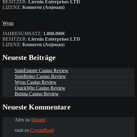
BESITZER:
Liernin Enterprises LTD
LIZENZ:
Komoren (Anjouan)
Wyns
JAHRESUMSATZ:
1.000.000€
BESITZER:
Liernin Enterprises LTD
LIZENZ:
Komoren (Anjouan)
Neueste Beiträge
SpinEmpire Casino Review
SpinBetter Casino Review
Wyns Casino Review
QuickWin Casino Review
Betista Casino Review
Neueste Kommentare
Alex
zu
Dazard
rami
zu
CryptoRush