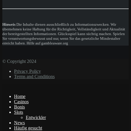
Hinweis
Die Inhalte dienen ausschließlich zu Informationszwecken. Wir
übernehmen keine Haftung für die Richtigkeit, Vollständigkeit und Aktualität
der bereitgestellten Informationen. Glücksspiel kann süchtig machen. Spielen
Sie verantwortungsbewusst und nur, wenn Sie das gesetzliche Mindestalter
erreicht haben. Hilfe auf gambleaware.org
© Copyright 2024
Privacy Policy
Terms and Conditions
Home
Casinos
Bonis
Slots
Entwickler
News
Häufig gesucht