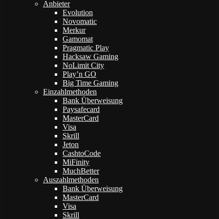
Anbieter
Evolution
Novomatic
Merkur
Gamomat
Pragmatic Play
Hacksaw Gaming
NoLimit City
Play’n GO
Big Time Gaming
Einzahlmethoden
Bank Überweisung
Paysafecard
MasterCard
Visa
Skrill
Jeton
CashtoCode
MiFinity
MuchBetter
Auszahlmethoden
Bank Überweisung
MasterCard
Visa
Skrill