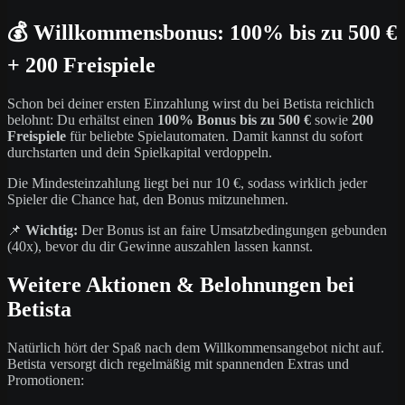
💰
Willkommensbonus: 100% bis zu 500 €
+ 200 Freispiele
Schon bei deiner ersten Einzahlung wirst du bei Betista reichlich
belohnt: Du erhältst einen
100% Bonus bis zu 500 €
sowie
200
Freispiele
für beliebte Spielautomaten. Damit kannst du sofort
durchstarten und dein Spielkapital verdoppeln.
Die Mindesteinzahlung liegt bei nur 10 €, sodass wirklich jeder
Spieler die Chance hat, den Bonus mitzunehmen.
📌
Wichtig:
Der Bonus ist an faire Umsatzbedingungen gebunden
(40x), bevor du dir Gewinne auszahlen lassen kannst.
Weitere Aktionen & Belohnungen bei
Betista
Natürlich hört der Spaß nach dem Willkommensangebot nicht auf.
Betista versorgt dich regelmäßig mit spannenden Extras und
Promotionen: