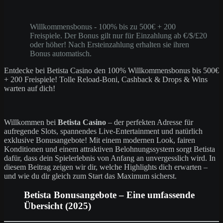
Willkommensbonus - 100% bis zu 500€ + 200
Freispiele. Der Bonus gilt nur für Einzahlung ab €/$/£20
oder höher! Nach Ersteinzahlung erhalten sie ihren
Bonus automatisch.
Entdecke bei Betista Casino den 100% Willkommensbonus bis 500€
+ 200 Freispiele! Tolle Reload-Boni, Cashback & Drops & Wins
warten auf dich!
Willkommen bei
Betista Casino
– der perfekten Adresse für
aufregende Slots, spannendes Live-Entertainment und natürlich
exklusive Bonusangebote! Mit einem modernen Look, fairen
Konditionen und einem attraktiven Belohnungssystem sorgt Betista
dafür, dass dein Spielerlebnis von Anfang an unvergesslich wird. In
diesem Beitrag zeigen wir dir, welche Highlights dich erwarten –
und wie du dir gleich zum Start das Maximum sicherst.
Betista Bonusangebote – Eine umfassende
Übersicht (2025)