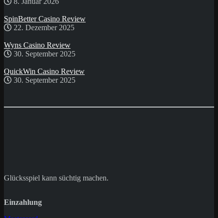
8. Januar 2026
SpinBetter Casino Review
22. Dezember 2025
Wyns Casino Review
30. September 2025
QuickWin Casino Review
30. September 2025
Glücksspiel kann süchtig machen.
Einzahlung