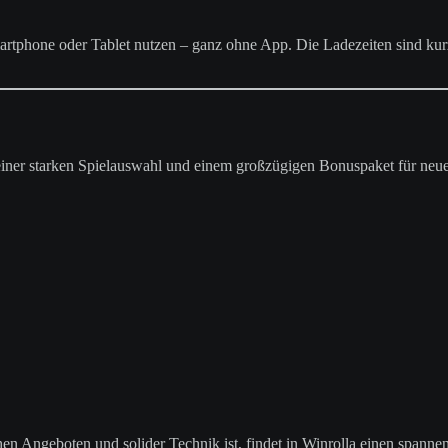
martphone oder Tablet nutzen – ganz ohne App. Die Ladezeiten sind kurz
 einer starken Spielauswahl und einem großzügigen Bonuspaket für neue
en Angeboten und solider Technik ist, findet in Winrolla einen span