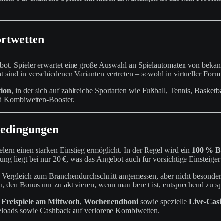
ortwetten
bot. Spieler erwartet eine große Auswahl an Spielautomaten von bekan
 sind in verschiedenen Varianten vertreten – sowohl in virtueller Form
tion
, in der sich auf zahlreiche Sportarten wie Fußball, Tennis, Basketb
d Kombiwetten-Booster.
Bedingungen
elern einen starken Einstieg ermöglicht. In der Regel wird ein
100 % Bo
ng liegt bei nur 20 €, was das Angebot auch für vorsichtige Einsteiger 
 Vergleich zum Branchendurchschnitt angemessen, aber nicht besonders
, den Bonus nur zu aktivieren, wenn man bereit ist, entsprechend zu sp
,
Freispiele am Mittwoch
,
Wochenendboni
sowie spezielle
Live-Cas
eloads sowie Cashback auf verlorene Kombiwetten.