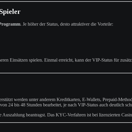
Spieler
Programm
. Je höher der Status, desto attraktiver die Vorteile:
öheren Einsätzen spielen. Einmal erreicht, kann der VIP-Status für zus
erstützt werden unter anderem Kreditkarten, E-Wallets, Prepaid-Meth
n 24 bis 48 Stunden bearbeitet, je nach VIP-Status auch deutlich schn
te Auszahlung beantragst. Das KYC-Verfahren ist bei lizenzierten Casin