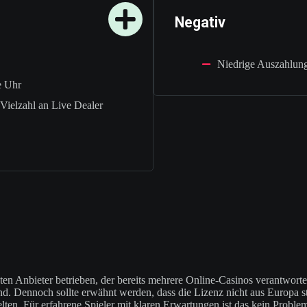
Negativ
Niedrige Auszahlun
e Uhr
 Vielzahl an Live Dealer
ten Anbieter betrieben, der bereits mehrere Online-Casinos verantwort
nd. Dennoch sollte erwähnt werden, dass die Lizenz nicht aus Europa 
ten. Für erfahrene Spieler mit klaren Erwartungen ist das kein Problem