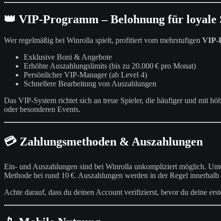
👑
VIP-Programm – Belohnung für loyale 
Wer regelmäßig bei Winrolla spielt, profitiert vom mehrstufigen
VIP-
Exklusive Boni & Angebote
Erhöhte Auszahlungslimits (bis zu 20.000 € pro Monat)
Persönlicher VIP-Manager (ab Level 4)
Schnellere Bearbeitung von Auszahlungen
Das VIP-System richtet sich an treue Spieler, die häufiger und mit h
oder besonderen Events.
💳
Zahlungsmethoden & Auszahlungen
Ein- und Auszahlungen sind bei Winrolla unkompliziert möglich. Unt
Methode bei rund 10 €. Auszahlungen werden in der Regel innerhalb vo
Achte darauf, dass du deinen Account verifizierst, bevor du deine ers