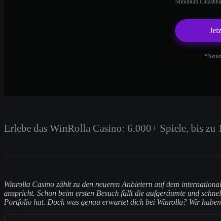
Minimum Einzahlun
Jet
*Neuk
Erlebe das WinRolla Casino: 6.000+ Spiele, bis zu 
Winrolla Casino zählt zu den neueren Anbietern auf dem international
anspricht. Schon beim ersten Besuch fällt die aufgeräumte und schnel
Portfolio hat. Doch was genau erwartet dich bei Winrolla? Wir haben