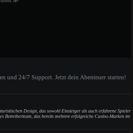
chrieben.
18+
n und 24/7 Support. Jetzt dein Abenteuer starten!
turistischen Design, das sowohl Einsteiger als auch erfahrene Spieler
enes Betreiberteam, das bereits mehrere erfolgreiche Casino-Marken im