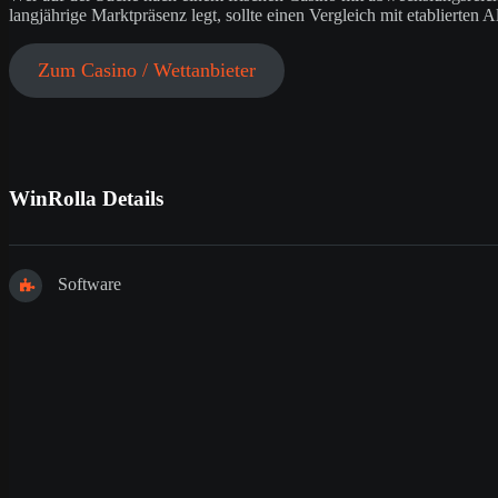
langjährige Marktpräsenz legt, sollte einen Vergleich mit etablierten A
Zum Casino / Wettanbieter
WinRolla Details
Software