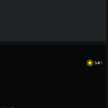
5.0
/5