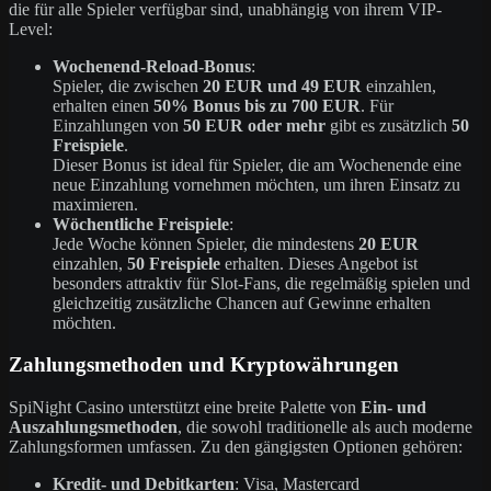
die für alle Spieler verfügbar sind, unabhängig von ihrem VIP-
Level:
Wochenend-Reload-Bonus
:
Spieler, die zwischen
20 EUR und 49 EUR
einzahlen,
erhalten einen
50% Bonus bis zu 700 EUR
. Für
Einzahlungen von
50 EUR oder mehr
gibt es zusätzlich
50
Freispiele
.
Dieser Bonus ist ideal für Spieler, die am Wochenende eine
neue Einzahlung vornehmen möchten, um ihren Einsatz zu
maximieren.
Wöchentliche Freispiele
:
Jede Woche können Spieler, die mindestens
20 EUR
einzahlen,
50 Freispiele
erhalten. Dieses Angebot ist
besonders attraktiv für Slot-Fans, die regelmäßig spielen und
gleichzeitig zusätzliche Chancen auf Gewinne erhalten
möchten.
Zahlungsmethoden und Kryptowährungen
SpiNight Casino unterstützt eine breite Palette von
Ein- und
Auszahlungsmethoden
, die sowohl traditionelle als auch moderne
Zahlungsformen umfassen. Zu den gängigsten Optionen gehören:
Kredit- und Debitkarten
: Visa, Mastercard