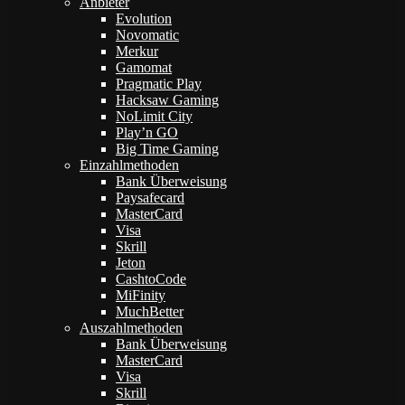
Anbieter
Evolution
Novomatic
Merkur
Gamomat
Pragmatic Play
Hacksaw Gaming
NoLimit City
Play’n GO
Big Time Gaming
Einzahlmethoden
Bank Überweisung
Paysafecard
MasterCard
Visa
Skrill
Jeton
CashtoCode
MiFinity
MuchBetter
Auszahlmethoden
Bank Überweisung
MasterCard
Visa
Skrill