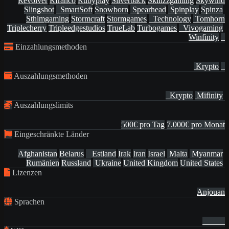
Revolver
Rfranco
Rubyplay
Silverback
Skillzzgaming
Skywind
Slingshot
SmartSoft
Snowborn
Spearhead
Spinplay
Spinza
Sthlmgaming
Stormcraft
Stormgames
Technology
Tomhorn
Triplecherry
Tripleedgestudios
TrueLab
Turbogames
Vivogaming
Winfinity
Einzahlungsmethoden
Krypto
Auszahlungsmethoden
Krypto
Mifinity
Auszahlungslimits
500€ pro Tag
7.000€ pro Monat
Eingeschränkte Länder
Afghanistan
Belarus
Estland
Irak
Iran
Israel
Malta
Myanmar
Rumänien
Russland
Ukraine
United Kingdom
United States
Lizenzen
Anjouan
Sprachen