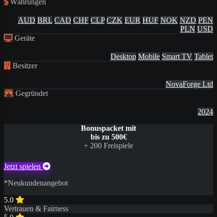
Währungen
AUD
BRL
CAD
CHF
CLP
CZK
EUR
HUF
NOK
NZD
PEN
PLN
USD
Geräte
Desktop
Mobile
Smart TV
Tablet
Besitzer
NovaForge Ltd
Gegründet
2024
Bonuspacket mit
bis zu 500€
+ 200 Freispiele
Jetzt spielen
*Neukundenangebot
5.0
Vertrauen & Fairness