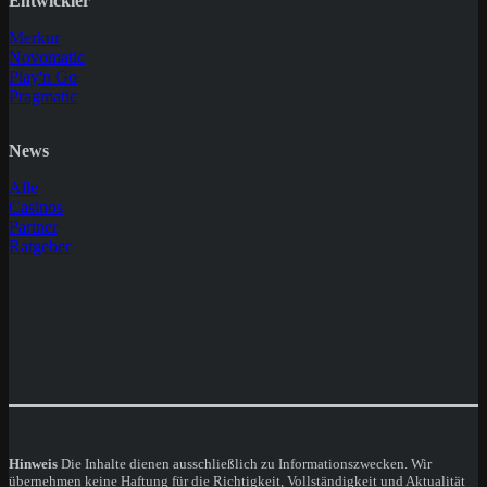
Entwickler
Merkur
Novomatic
Play'n Go
Pragmatic
News
Alle
Casinos
Partner
Ratgeber
Hinweis
Die Inhalte dienen ausschließlich zu Informationszwecken. Wir
übernehmen keine Haftung für die Richtigkeit, Vollständigkeit und Aktualität