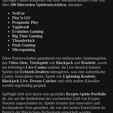
SpiNight Casino kooperiert mit einer beeindruckenden Liste von
über
100 führenden Spieleentwicklern
, darunter:
NetEnt
Play’n GO
Pragmatic Play
Yggdrasil
Evolution Gaming
Big Time Gaming
Thunderkick
Push Gaming
Microgaming
Diese Partnerschaften garantieren ein umfassendes Spieleangebot,
das
Video-Slots
,
Tischspiele
wie
Blackjack
und
Roulette
, sowie
ein lebendiges
Live-Casino
umfasst. Im Live-Bereich können
Spieler mit
Echtzeit-Dealern
interagieren, was eine authentische
Casino-Atmosphäre bietet. Spiele wie
Lightning Roulette
,
Blackjack Live
,
Dream Catcher
und viele andere Klassiker
werden regelmäßig gespielt.
SpiNight hebt sich durch sein spezielles
Krypto-Spiele-Portfolio
ab, das auf die Bedürfnisse der wachsenden Zahl von Krypto-
Nutzern zugeschnitten ist. Spieler können hier innovative und
hochmoderne Slots genießen, die von den besten Entwicklern im
Bereich der Blockchain-Technologie entwickelt wurden.