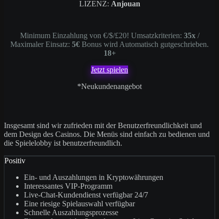
LIZENZ:
Anjouan
Minimum Einzahlung von €/$/£20! Umsatzkriterien:
35x
/
Maximaler Einsatz:
5€
Bonus wird Automatisch gutgeschrieben.
18+
Jetzt spielen
*Neukundenangebot
Insgesamt sind wir zufrieden mit der Benutzerfreundlichkeit und
dem Design des Casinos. Die Menüs sind einfach zu bedienen und
die Spielelobby ist benutzerfreundlich.
Positiv
Ein- und Auszahlungen in Kryptowährungen
Interessantes VIP-Programm
Live-Chat-Kundendienst verfügbar 24/7
Eine riesige Spielauswahl verfügbar
Schnelle Auszahlungsprozesse