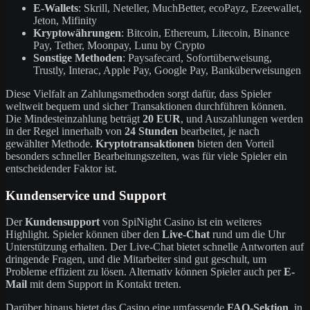
E-Wallets
: Skrill, Neteller, MuchBetter, ecoPayz, Ezeewallet,
Jeton, Mifinity
Kryptowährungen
: Bitcoin, Ethereum, Litecoin, Binance
Pay, Tether, Moonpay, Lunu by Crypto
Sonstige Methoden
: Paysafecard, Sofortüberweisung,
Trustly, Interac, Apple Pay, Google Pay, Banküberweisungen
Diese Vielfalt an Zahlungsmethoden sorgt dafür, dass Spieler
weltweit bequem und sicher Transaktionen durchführen können.
Die Mindesteinzahlung beträgt
20 EUR
, und Auszahlungen werden
in der Regel innerhalb von
24 Stunden
bearbeitet, je nach
gewählter Methode.
Kryptotransaktionen
bieten den Vorteil
besonders schneller Bearbeitungszeiten, was für viele Spieler ein
entscheidender Faktor ist.
Kundenservice und Support
Der
Kundensupport
von SpiNight Casino ist ein weiteres
Highlight. Spieler können über den
Live-Chat
rund um die Uhr
Unterstützung erhalten. Der Live-Chat bietet schnelle Antworten auf
dringende Fragen, und die Mitarbeiter sind gut geschult, um
Probleme effizient zu lösen. Alternativ können Spieler auch per
E-
Mail
mit dem Support in Kontakt treten.
Darüber hinaus bietet das Casino eine umfassende
FAQ-Sektion
, in