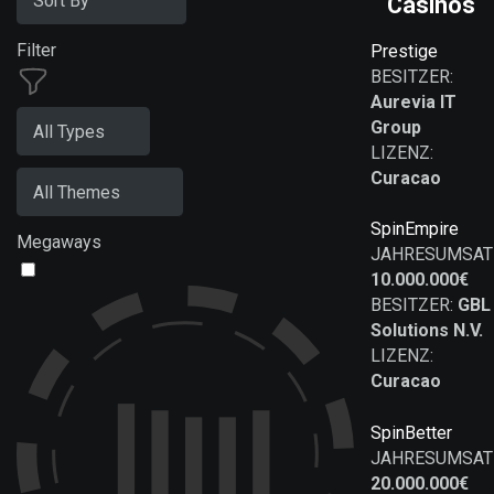
Casinos
Filter
Prestige
BESITZER:
Aurevia IT
Group
LIZENZ:
Curacao
SpinEmpire
Megaways
JAHRESUMSAT
10.000.000€
BESITZER:
GBL
Solutions N.V.
LIZENZ:
Curacao
SpinBetter
JAHRESUMSAT
20.000.000€