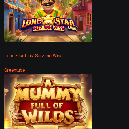
Demo Spiel
Lone Star Link: Sizzling Wins
Greentube