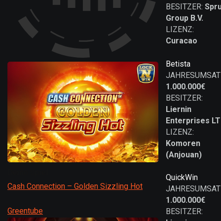
BESITZER:
Spru
Group B.V.
LIZENZ:
Curacao
Betista
JAHRESUMSAT
1.000.000€
BESITZER:
Liernin
Enterprises L
LIZENZ:
Komoren
(Anjouan)
Demo Spiel
QuickWin
Cash Connection – Golden Sizzling Hot
JAHRESUMSAT
1.000.000€
Greentube
BESITZER: