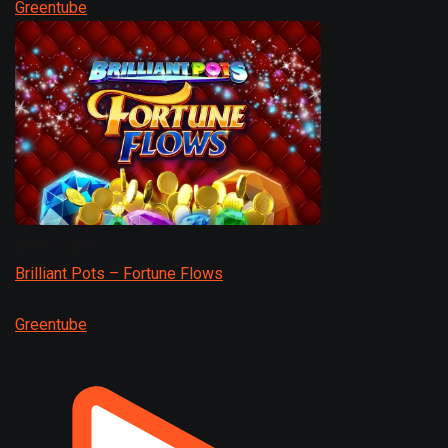
Greentube
Demo Spiel
Brilliant Pots – Fortune Flows
Greentube