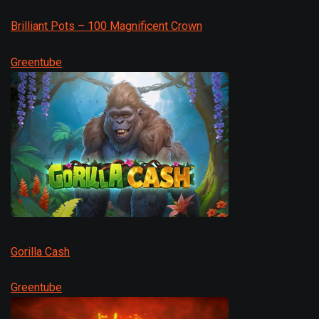
Demo Spiel
Brilliant Pots – 100 Magnificent Crown
Greentube
Demo Spiel
Gorilla Cash
Greentube