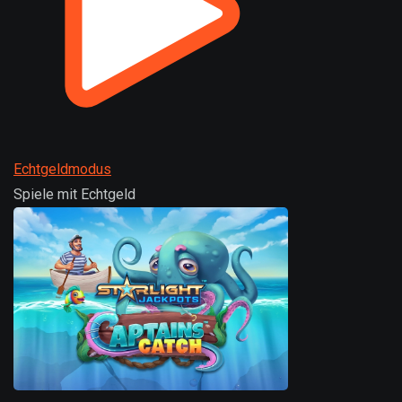
Echtgeldmodus
Spiele mit Echtgeld