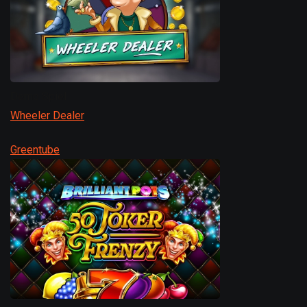
Demo Spiel
Wheeler Dealer
Greentube