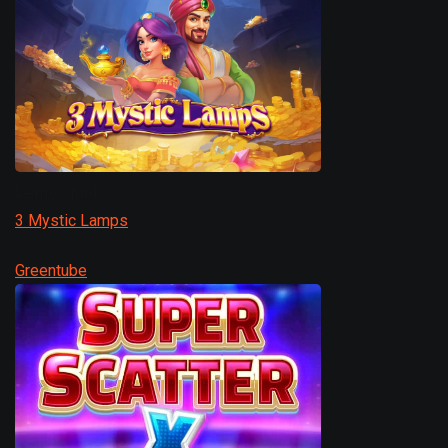
Demo Spiel
3 Mystic Lamps
Greentube