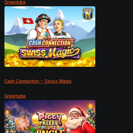
Greentube
Demo Spiel
Cash Connection – Swiss Magic
Greentube