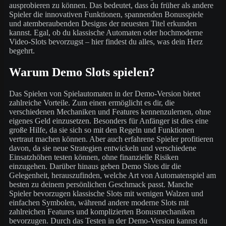
ausprobieren zu können. Das bedeutet, dass du früher als andere
Spieler die innovativen Funktionen, spannenden Bonusspiele
und atemberaubenden Designs der neuesten Titel erkunden
kannst. Egal, ob du klassische Automaten oder hochmoderne
Video-Slots bevorzugst – hier findest du alles, was dein Herz
begehrt.
Warum Demo Slots spielen?
Das Spielen von Spielautomaten in der Demo-Version bietet
zahlreiche Vorteile. Zum einen ermöglicht es dir, die
verschiedenen Mechaniken und Features kennenzulernen, ohne
eigenes Geld einzusetzen. Besonders für Anfänger ist dies eine
große Hilfe, da sie sich so mit den Regeln und Funktionen
vertraut machen können. Aber auch erfahrene Spieler profitieren
davon, da sie neue Strategien entwickeln und verschiedene
Einsatzhöhen testen können, ohne finanzielle Risiken
einzugehen. Darüber hinaus geben Demo Slots dir die
Gelegenheit, herauszufinden, welche Art von Automatenspiel am
besten zu deinem persönlichen Geschmack passt. Manche
Spieler bevorzugen klassische Slots mit wenigen Walzen und
einfachen Symbolen, während andere moderne Slots mit
zahlreichen Features und komplizierten Bonusmechaniken
bevorzugen. Durch das Testen in der Demo-Version kannst du