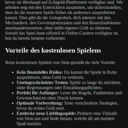
bevor sie überhaupt auf Echtgeld-Plattformen verfügbar sind. Wir
arbeiten eng mit den Entwicklern zusammen, um sicherzustellen,
dass du die neuesten Spiele früher als anderswo ausprobieren
kannst. Dies gibt dir die Gelegenheit, dich intensiv mit den
Mechaniken, den Gewinnpotenzialen und den Bonusfunktionen
auseinanderzusetzen, ohne dafür eigenes Geld zu riskieren.
Sobald das Spiel dann offiziell in Online-Casinos verfügbar ist,
bist du bereits bestens vorbereitet.
Vorteile des kostenlosen Spielens
Beim kostenlosen Spielen von Slots genießt du viele Vorteile:
Kein finanzielles Risiko:
Du kannst die Spiele in Ruhe
ausprobieren, ohne Geld zu verlieren.
Uneingeschränktes Testen:
Spiele so lange du möchtest,
ohne Begrenzungen oder Einzahlungspflichten.
Perfekt für Anfänger:
Lerne die Regeln, Funktionen und
Gewinnchancen ohne Druck kennen.
Optimale Vorbereitung:
Teste verschiedene Strategien,
bevor du echtes Geld setzt.
Entdecke neue Lieblingsspiele:
Probiere eine Vielzahl
von Slots aus und finde heraus, welche dir am meisten
Spaß machen.