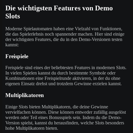
Die wichtigsten Features von Demo
Slots
Moderne Spielautomaten haben eine Vielzahl von Funktionen,
die das Spielerlebnis noch spannender machen. Hier sind einige
der wichtigsten Features, die du in den Demo-Versionen testen
kannst:
Freispiele
Freispiele sind eines der beliebtesten Features in modernen Slots.
In vielen Spielen kannst du durch bestimmte Symbole oder
Kombinationen eine Freispielrunde aktivieren, in der du ohne
eigenen Einsatz drehst und trotzdem Gewinne erzielen kannst.
Multiplikatoren
Einige Slots bieten Multiplikatoren, die deine Gewinne
vervielfachen können. Diese können entweder zufällig ausgelöst
werden oder Teil eines Bonusspiels sein. Indem du die Demo-
Version spielst, kannst du herausfinden, welche Slots besonders
hohe Multiplikatoren bieten.