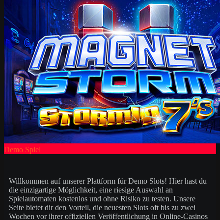
Demo Spiel
Willkommen auf unserer Plattform für Demo Slots! Hier hast du
die einzigartige Möglichkeit, eine riesige Auswahl an
Spielautomaten kostenlos und ohne Risiko zu testen. Unsere
Seite bietet dir den Vorteil, die neuesten Slots oft bis zu zwei
Wochen vor ihrer offiziellen Veröffentlichung in Online-Casinos