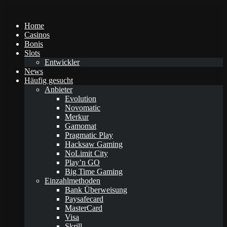
Home
Casinos
Bonis
Slots
Entwickler
News
Häufig gesucht
Anbieter
Evolution
Novomatic
Merkur
Gamomat
Pragmatic Play
Hacksaw Gaming
NoLimit City
Play’n GO
Big Time Gaming
Einzahlmethoden
Bank Überweisung
Paysafecard
MasterCard
Visa
Skrill