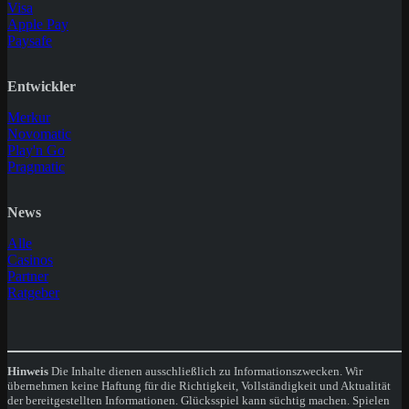
Visa
Apple Pay
Paysafe
Entwickler
Merkur
Novomatic
Play'n Go
Pragmatic
News
Alle
Casinos
Partner
Ratgeber
Hinweis
Die Inhalte dienen ausschließlich zu Informationszwecken. Wir
übernehmen keine Haftung für die Richtigkeit, Vollständigkeit und Aktualität
der bereitgestellten Informationen. Glücksspiel kann süchtig machen. Spielen