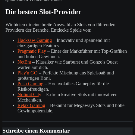
Die besten Slot-Provider
Wir bieten dir eine breite Auswahl an Slots von führenden
Providern der Branche. Entdecke Spiele von:
Hacksaw Gaming
– Innovativ und spannend mit
einzigartigen Features.
Pragmatic Play
– Einer der Marktführer mit Top-Grafiken
und hohen Gewinnen.
NetEnt
– Klassiker wie Starburst und Gonzo's Quest
warten auf dich.
Play'n GO
– Perfekte Mischung aus Spielspaß und
großartigen Boni.
Push Gaming
– Hochvolatiles Gameplay für die
Risikofreudigen.
Nolimit City
– Extrem kreative Slots mit innovativen
Mechaniken.
Relax Gaming
– Bekannt für Megaways-Slots und hohe
Gewinnpotenziale.
Schreibe einen Kommentar