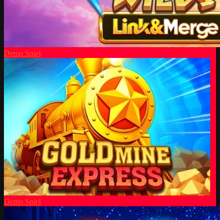
Demo Spiel
Demo Spiel