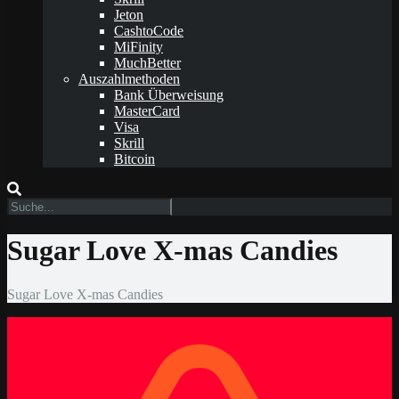
Jeton
CashtoCode
MiFinity
MuchBetter
Auszahlmethoden
Bank Überweisung
MasterCard
Visa
Skrill
Bitcoin
Sugar Love X-mas Candies
Sugar Love X-mas Candies