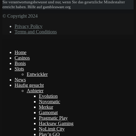
Sie verantwortungsbewusst und nur, wenn Sie das gesetzliche Mindestalter
erreicht haben. Hilfe auf gambleaware.org
© Copyright 2024
Privacy Policy
Terms and Conditions
Home
Casinos
Bonis
Slots
Entwickler
News
Häufig gesucht
Anbieter
Evolution
Novomatic
Merkur
Gamomat
Pragmatic Play
Hacksaw Gaming
NoLimit City
Play’n GO