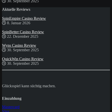
30. September 2025
Aktuelle Reviews
SpinEmpire Casino Review
8. Januar 2026
SpinBetter Casino Review
22. Dezember 2025
Wyns Casino Review
30. September 2025
QuickWin Casino Review
30. September 2025
Glücksspiel kann süchtig machen.
Einzahlung
Mastercard
Visa