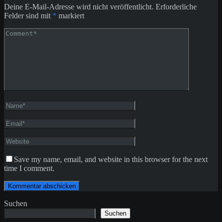
Deine E-Mail-Adresse wird nicht veröffentlicht.
Erforderliche
Felder sind mit
*
markiert
Save my name, email, and website in this browser for the next
time I comment.
Suchen
Suchen