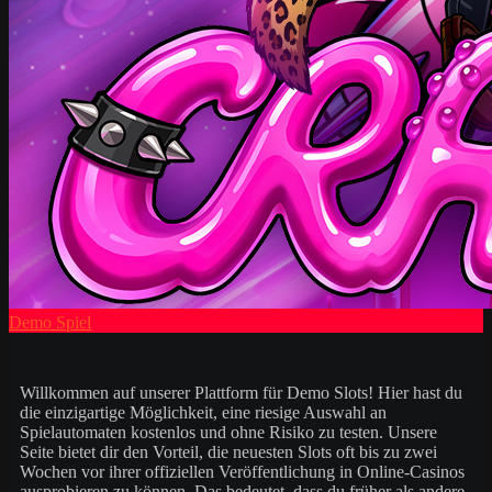
Demo Spiel
Willkommen auf unserer Plattform für Demo Slots! Hier hast du
die einzigartige Möglichkeit, eine riesige Auswahl an
Spielautomaten kostenlos und ohne Risiko zu testen. Unsere
Seite bietet dir den Vorteil, die neuesten Slots oft bis zu zwei
Wochen vor ihrer offiziellen Veröffentlichung in Online-Casinos
ausprobieren zu können. Das bedeutet, dass du früher als andere