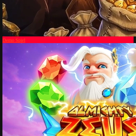
Demo Spiel