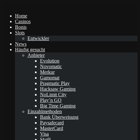
Home
Casinos
Bonis
Slots
Entwickler
News
Häufig gesucht
Anbieter
Evolution
Novomatic
Merkur
Gamomat
Pragmatic Play
Hacksaw Gaming
NoLimit City
Play’n GO
Big Time Gaming
Einzahlmethoden
Bank Überweisung
Paysafecard
MasterCard
Visa
Skrill