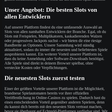
Unser Angebot: Die besten Slots von
allen Entwicklern
Auf unserer Plattform findest du eine umfassende Auswahl an
Slots von allen namhaften Entwicklern der Branche. Egal, ob du
Slots mit Freispielen, Multiplikatoren, kaskadierenden Walzen
oder progressiven Jackpots suchst – wir bieten dir eine riesige
Bandbreite an Optionen. Unsere Sammlung wird ständig
aktualisiert, sodass du immer die neuesten und beliebtesten Spiele
ausprobieren kannst. Ein weiterer Vorteil unserer Plattform ist,
dass du keine Anmeldung oder Software-Downloads benötigst.
Alle Spiele sind direkt in deinem Browser spielbar, ohne
versteckte Kosten oder Verpflichtungen.
Die neuesten Slots zuerst testen
Einer der größten Vorteile unserer Plattform ist die Möglichkeit,
brandneue Spielautomaten bereits vor ihrer offiziellen
Veröffentlichung in Online-Casinos zu spielen. Dadurch hast du
einen entscheidenden Vorteil gegenüber anderen Spielern, denn
du kannst dich bereits mit den neuesten Slots vertraut machen,
bevor sie überhaupt auf Echtgeld-Plattformen verfügbar sind. Wir