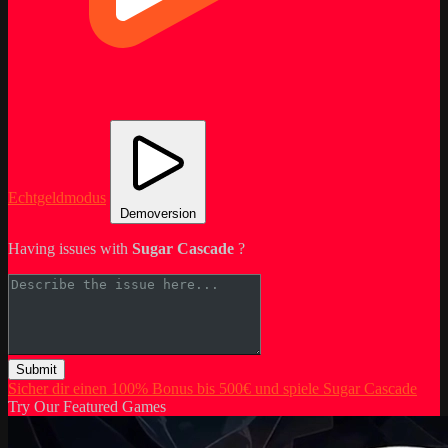
Echtgeldmodus
Demoversion
Having issues with
Sugar Cascade
?
Submit
Sicher dir einen 100% Bonus bis 500€ und spiele Sugar Cascade
Try Our Featured Games