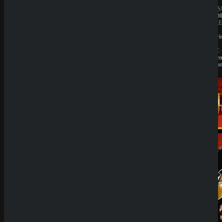
JAHRESUMSATZ:
JAHRES
1.000.000€
1.000.00
BESITZER:
BESITZE
Liernin
Liernin
Enterprises
Enterpri
LTD
LTD
LIZENZ:
LIZENZ:
Komoren
Komore
(Anjouan)
(Anjoua
Neueste
Beiträge
SpinEmpir
e Casino
Review
SpinBetter
Casino
Review
Wyns
Casino