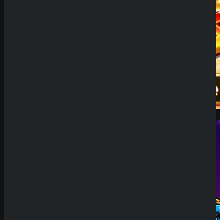
Demo Spiel