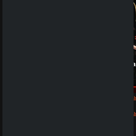
Review
QuickWin
Casino
Review
Betista
Casino
Review
Neueste
Kommenta
Alex
zu
Dazard
rami
zu
CryptoRus
Jens
zu
CryptoRush
200% bis
zu 2.500€
Silizi
zu