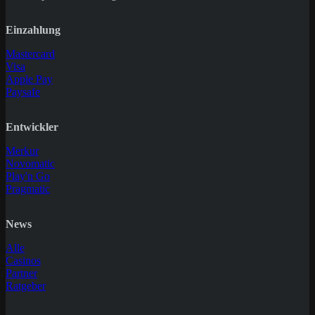
Einzahlung
Mastercard
Visa
Apple Pay
Paysafe
Entwickler
Merkur
Novomatic
Play'n Go
Pragmatic
News
Alle
Casinos
Partner
Ratgeber