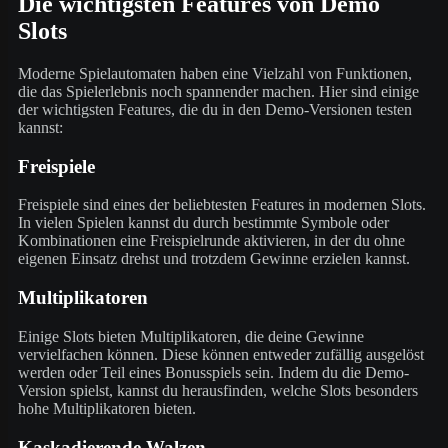
Die wichtigsten Features von Demo
Slots
Moderne Spielautomaten haben eine Vielzahl von Funktionen,
die das Spielerlebnis noch spannender machen. Hier sind einige
der wichtigsten Features, die du in den Demo-Versionen testen
kannst:
Freispiele
Freispiele sind eines der beliebtesten Features in modernen Slots.
In vielen Spielen kannst du durch bestimmte Symbole oder
Kombinationen eine Freispielrunde aktivieren, in der du ohne
eigenen Einsatz drehst und trotzdem Gewinne erzielen kannst.
Multiplikatoren
Einige Slots bieten Multiplikatoren, die deine Gewinne
vervielfachen können. Diese können entweder zufällig ausgelöst
werden oder Teil eines Bonusspiels sein. Indem du die Demo-
Version spielst, kannst du herausfinden, welche Slots besonders
hohe Multiplikatoren bieten.
Kaskadierende Walzen