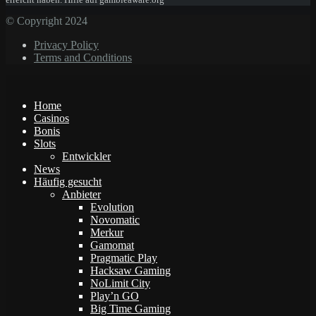
© Copyright 2024
Privacy Policy
Terms and Conditions
Home
Casinos
Bonis
Slots
Entwickler
News
Häufig gesucht
Anbieter
Evolution
Novomatic
Merkur
Gamomat
Pragmatic Play
Hacksaw Gaming
NoLimit City
Play’n GO
Big Time Gaming