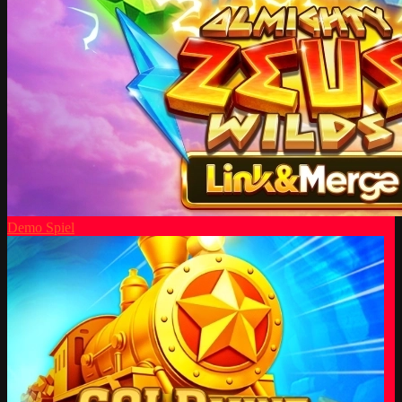
Demo Spiel