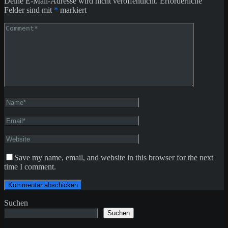
Deine E-Mail-Adresse wird nicht veröffentlicht.
Erforderliche
Felder sind mit
*
markiert
Save my name, email, and website in this browser for the next
time I comment.
Suchen
Suchen