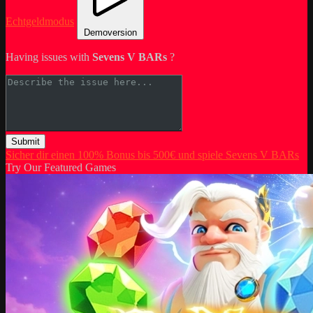
Echtgeldmodus
Demoversion
Having issues with
Sevens V BARs
?
Submit
Sicher dir einen 100% Bonus bis 500€ und spiele Sevens V BARs
Try Our Featured Games