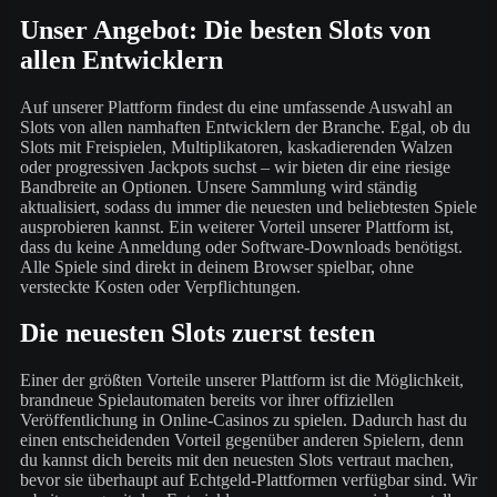
Unser Angebot: Die besten Slots von
allen Entwicklern
Auf unserer Plattform findest du eine umfassende Auswahl an
Slots von allen namhaften Entwicklern der Branche. Egal, ob du
Slots mit Freispielen, Multiplikatoren, kaskadierenden Walzen
oder progressiven Jackpots suchst – wir bieten dir eine riesige
Bandbreite an Optionen. Unsere Sammlung wird ständig
aktualisiert, sodass du immer die neuesten und beliebtesten Spiele
ausprobieren kannst. Ein weiterer Vorteil unserer Plattform ist,
dass du keine Anmeldung oder Software-Downloads benötigst.
Alle Spiele sind direkt in deinem Browser spielbar, ohne
versteckte Kosten oder Verpflichtungen.
Die neuesten Slots zuerst testen
Einer der größten Vorteile unserer Plattform ist die Möglichkeit,
brandneue Spielautomaten bereits vor ihrer offiziellen
Veröffentlichung in Online-Casinos zu spielen. Dadurch hast du
einen entscheidenden Vorteil gegenüber anderen Spielern, denn
du kannst dich bereits mit den neuesten Slots vertraut machen,
bevor sie überhaupt auf Echtgeld-Plattformen verfügbar sind. Wir