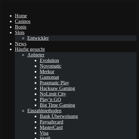
Home
Casinos
Bonis
Slots
Entwickler
News
Häufig gesucht
Anbieter
Evolution
Novomatic
Merkur
Gamomat
Pragmatic Play
Hacksaw Gaming
NoLimit City
Play’n GO
Big Time Gaming
Einzahlmethoden
Bank Überweisung
Paysafecard
MasterCard
Visa
Skrill