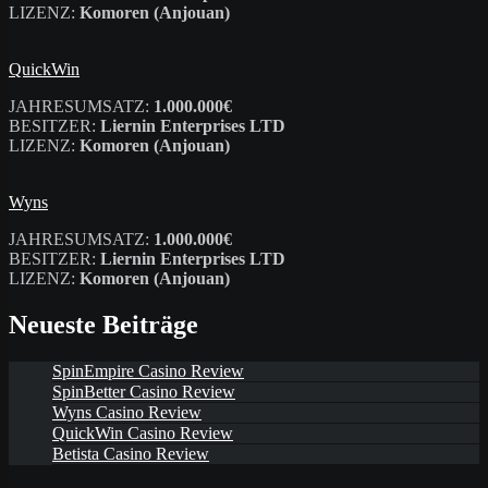
LIZENZ:
Komoren (Anjouan)
QuickWin
JAHRESUMSATZ:
1.000.000€
BESITZER:
Liernin Enterprises LTD
LIZENZ:
Komoren (Anjouan)
Wyns
JAHRESUMSATZ:
1.000.000€
BESITZER:
Liernin Enterprises LTD
LIZENZ:
Komoren (Anjouan)
Neueste Beiträge
SpinEmpire Casino Review
SpinBetter Casino Review
Wyns Casino Review
QuickWin Casino Review
Betista Casino Review