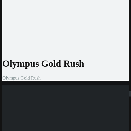
Jeton
CashtoCode
MiFinity
MuchBetter
Auszahlmethoden
Bank Überweisung
MasterCard
Visa
Skrill
Bitcoin
Olympus Gold Rush
Olympus Gold Rush
Suchen
Neue Casinos