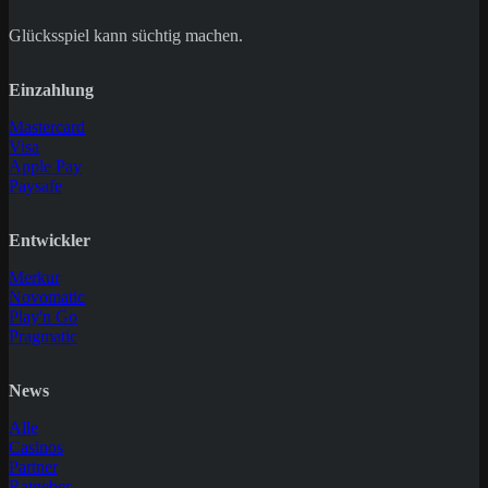
Glücksspiel kann süchtig machen.
Einzahlung
Mastercard
Visa
Apple Pay
Paysafe
Entwickler
Merkur
Novomatic
Play'n Go
Pragmatic
News
Alle
Casinos
Partner
Ratgeber