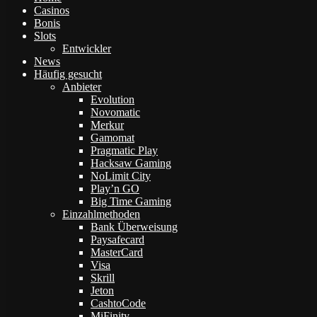
Casinos
Bonis
Slots
Entwickler
News
Häufig gesucht
Anbieter
Evolution
Novomatic
Merkur
Gamomat
Pragmatic Play
Hacksaw Gaming
NoLimit City
Play’n GO
Big Time Gaming
Einzahlmethoden
Bank Überweisung
Paysafecard
MasterCard
Visa
Skrill
Jeton
CashtoCode
MiFinity