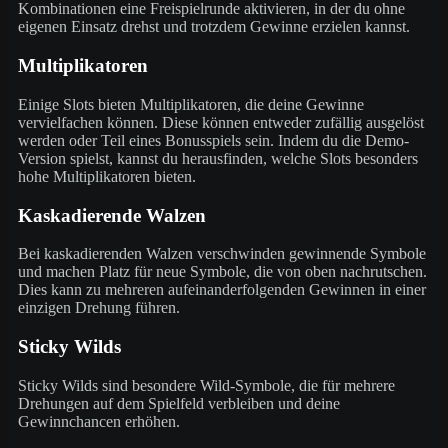
Kombinationen eine Freispielrunde aktivieren, in der du ohne
eigenen Einsatz drehst und trotzdem Gewinne erzielen kannst.
Multiplikatoren
Einige Slots bieten Multiplikatoren, die deine Gewinne
vervielfachen können. Diese können entweder zufällig ausgelöst
werden oder Teil eines Bonusspiels sein. Indem du die Demo-
Version spielst, kannst du herausfinden, welche Slots besonders
hohe Multiplikatoren bieten.
Kaskadierende Walzen
Bei kaskadierenden Walzen verschwinden gewinnende Symbole
und machen Platz für neue Symbole, die von oben nachrutschen.
Dies kann zu mehreren aufeinanderfolgenden Gewinnen in einer
einzigen Drehung führen.
Sticky Wilds
Sticky Wilds sind besondere Wild-Symbole, die für mehrere
Drehungen auf dem Spielfeld verbleiben und deine
Gewinnchancen erhöhen.