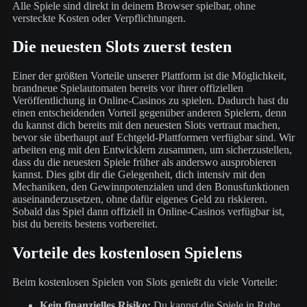
Alle Spiele sind direkt in deinem Browser spielbar, ohne
versteckte Kosten oder Verpflichtungen.
Die neuesten Slots zuerst testen
Einer der größten Vorteile unserer Plattform ist die Möglichkeit,
brandneue Spielautomaten bereits vor ihrer offiziellen
Veröffentlichung in Online-Casinos zu spielen. Dadurch hast du
einen entscheidenden Vorteil gegenüber anderen Spielern, denn
du kannst dich bereits mit den neuesten Slots vertraut machen,
bevor sie überhaupt auf Echtgeld-Plattformen verfügbar sind. Wir
arbeiten eng mit den Entwicklern zusammen, um sicherzustellen,
dass du die neuesten Spiele früher als anderswo ausprobieren
kannst. Dies gibt dir die Gelegenheit, dich intensiv mit den
Mechaniken, den Gewinnpotenzialen und den Bonusfunktionen
auseinanderzusetzen, ohne dafür eigenes Geld zu riskieren.
Sobald das Spiel dann offiziell in Online-Casinos verfügbar ist,
bist du bereits bestens vorbereitet.
Vorteile des kostenlosen Spielens
Beim kostenlosen Spielen von Slots genießt du viele Vorteile:
Kein finanzielles Risiko:
Du kannst die Spiele in Ruhe