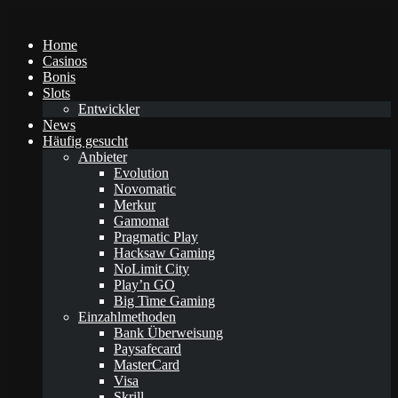
Home
Casinos
Bonis
Slots
Entwickler
News
Häufig gesucht
Anbieter
Evolution
Novomatic
Merkur
Gamomat
Pragmatic Play
Hacksaw Gaming
NoLimit City
Play’n GO
Big Time Gaming
Einzahlmethoden
Bank Überweisung
Paysafecard
MasterCard
Visa
Skrill