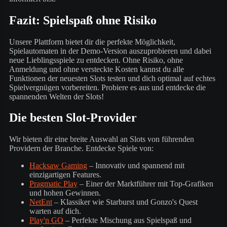
Fazit: Spielspaß ohne Risiko
Unsere Plattform bietet dir die perfekte Möglichkeit,
Spielautomaten in der Demo-Version auszuprobieren und dabei
neue Lieblingsspiele zu entdecken. Ohne Risiko, ohne
Anmeldung und ohne versteckte Kosten kannst du alle
Funktionen der neuesten Slots testen und dich optimal auf echtes
Spielvergnügen vorbereiten. Probiere es aus und entdecke die
spannenden Welten der Slots!
Die besten Slot-Provider
Wir bieten dir eine breite Auswahl an Slots von führenden
Providern der Branche. Entdecke Spiele von:
Hacksaw Gaming
– Innovativ und spannend mit
einzigartigen Features.
Pragmatic Play
– Einer der Marktführer mit Top-Grafiken
und hohen Gewinnen.
NetEnt
– Klassiker wie Starburst und Gonzo's Quest
warten auf dich.
Play'n GO
– Perfekte Mischung aus Spielspaß und