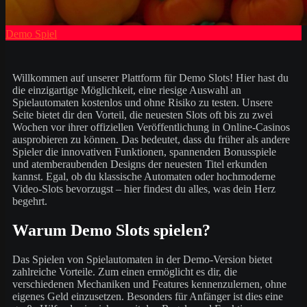
Demo Spiel
Willkommen auf unserer Plattform für Demo Slots! Hier hast du
die einzigartige Möglichkeit, eine riesige Auswahl an
Spielautomaten kostenlos und ohne Risiko zu testen. Unsere
Seite bietet dir den Vorteil, die neuesten Slots oft bis zu zwei
Wochen vor ihrer offiziellen Veröffentlichung in Online-Casinos
ausprobieren zu können. Das bedeutet, dass du früher als andere
Spieler die innovativen Funktionen, spannenden Bonusspiele
und atemberaubenden Designs der neuesten Titel erkunden
kannst. Egal, ob du klassische Automaten oder hochmoderne
Video-Slots bevorzugst – hier findest du alles, was dein Herz
begehrt.
Warum Demo Slots spielen?
Das Spielen von Spielautomaten in der Demo-Version bietet
zahlreiche Vorteile. Zum einen ermöglicht es dir, die
verschiedenen Mechaniken und Features kennenzulernen, ohne
eigenes Geld einzusetzen. Besonders für Anfänger ist dies eine