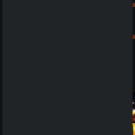
CryptoRush
200% bis
zu 2.500€
Echtgeldmodus
Robert99
Demoversion
zu
Having issues with
Mines Disarm
?
CryptoRush
200% bis
zu 2.500€
News
SpinEmpire Casino
Submit
Review
Sicher dir einen 100% Bonus bis 500€ und spiele
8. Januar 2026
Mines Disarm
SpinBetter Casino
Try Our Featured Games
Review
22. Dezember
2025
Wyns Casino Revie
30. September
2025
QuickWin Casino
Review