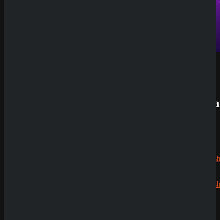
Review
QuickWin
Casino
Review
Betista
Casino
Review
Neueste
Kommenta
Alex
zu
Dazard
rami
zu
CryptoRus
Jens
zu
CryptoRush
200% bis
zu 2.500€
Silizi
zu