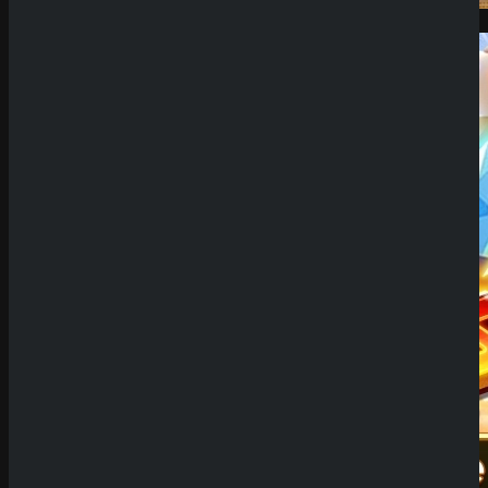
Demo Spiel