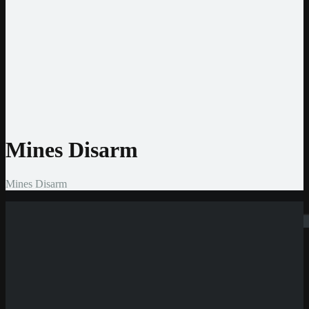
Jeton
CashtoCode
MiFinity
MuchBetter
Auszahlmethoden
Bank Überweisung
MasterCard
Visa
Skrill
Bitcoin
Mines Disarm
Mines Disarm
Suchen
Neue Casinos