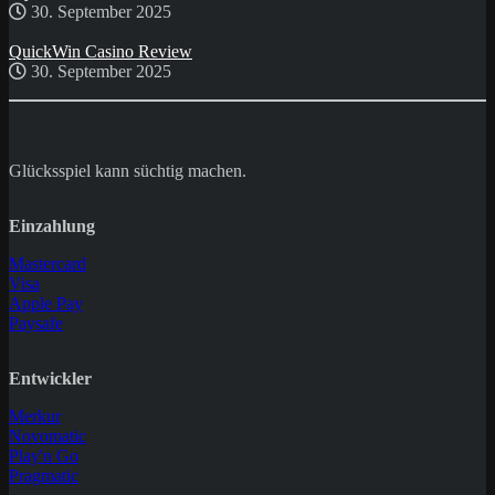
30. September 2025
QuickWin Casino Review
30. September 2025
Glücksspiel kann süchtig machen.
Einzahlung
Mastercard
Visa
Apple Pay
Paysafe
Entwickler
Merkur
Novomatic
Play'n Go
Pragmatic