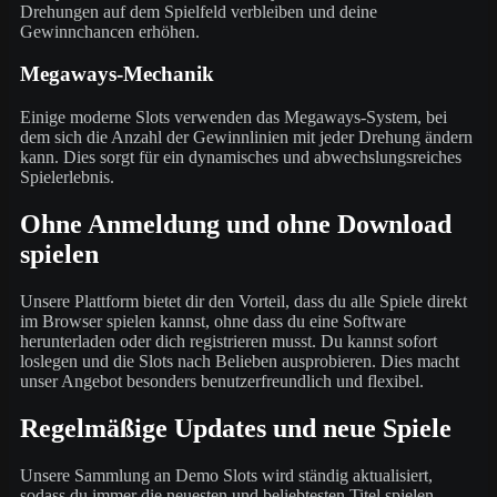
Drehungen auf dem Spielfeld verbleiben und deine
Gewinnchancen erhöhen.
Megaways-Mechanik
Einige moderne Slots verwenden das Megaways-System, bei
dem sich die Anzahl der Gewinnlinien mit jeder Drehung ändern
kann. Dies sorgt für ein dynamisches und abwechslungsreiches
Spielerlebnis.
Ohne Anmeldung und ohne Download
spielen
Unsere Plattform bietet dir den Vorteil, dass du alle Spiele direkt
im Browser spielen kannst, ohne dass du eine Software
herunterladen oder dich registrieren musst. Du kannst sofort
loslegen und die Slots nach Belieben ausprobieren. Dies macht
unser Angebot besonders benutzerfreundlich und flexibel.
Regelmäßige Updates und neue Spiele
Unsere Sammlung an Demo Slots wird ständig aktualisiert,
sodass du immer die neuesten und beliebtesten Titel spielen