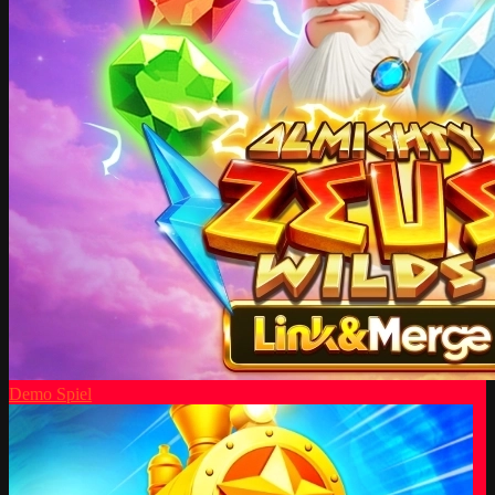
Demo Spiel