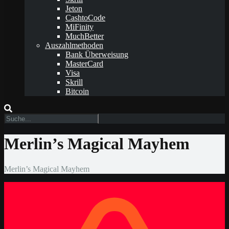
Jeton
CashtoCode
MiFinity
MuchBetter
Auszahlmethoden
Bank Überweisung
MasterCard
Visa
Skrill
Bitcoin
Merlin’s Magical Mayhem
Merlin’s Magical Mayhem