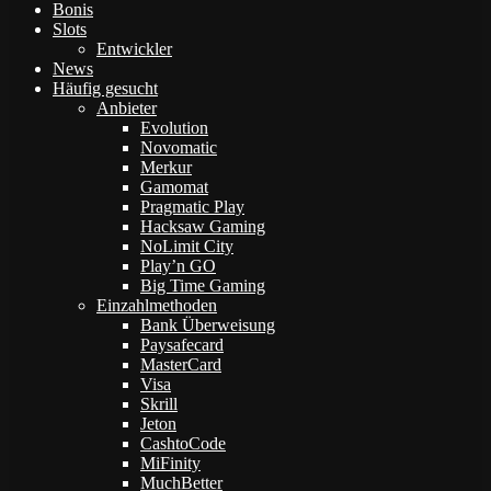
Bonis
Slots
Entwickler
News
Häufig gesucht
Anbieter
Evolution
Novomatic
Merkur
Gamomat
Pragmatic Play
Hacksaw Gaming
NoLimit City
Play’n GO
Big Time Gaming
Einzahlmethoden
Bank Überweisung
Paysafecard
MasterCard
Visa
Skrill
Jeton
CashtoCode
MiFinity
MuchBetter