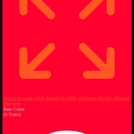
Sicher dir einen 100% Bonus bis 500€ und spiele Merlin's Magical
Mayhem
Rate Game
(
0
Votes)