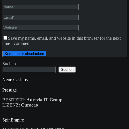
Save my name, email, and website in this browser for the next
time I comment.
Suchen
Suchen
Neue Casinos
Prestige
BESITZER:
Aurevia IT Group
LIZENZ:
Curacao
SpinEmpire