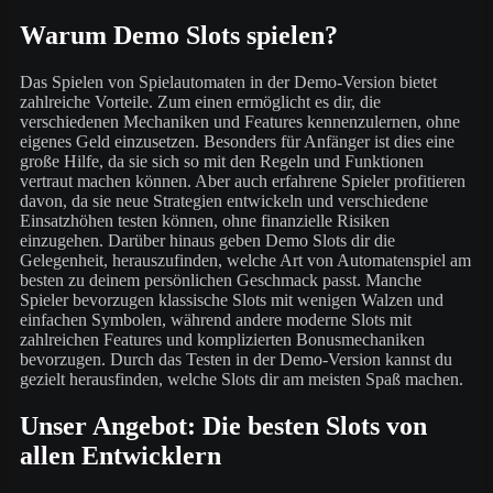
Warum Demo Slots spielen?
Das Spielen von Spielautomaten in der Demo-Version bietet
zahlreiche Vorteile. Zum einen ermöglicht es dir, die
verschiedenen Mechaniken und Features kennenzulernen, ohne
eigenes Geld einzusetzen. Besonders für Anfänger ist dies eine
große Hilfe, da sie sich so mit den Regeln und Funktionen
vertraut machen können. Aber auch erfahrene Spieler profitieren
davon, da sie neue Strategien entwickeln und verschiedene
Einsatzhöhen testen können, ohne finanzielle Risiken
einzugehen. Darüber hinaus geben Demo Slots dir die
Gelegenheit, herauszufinden, welche Art von Automatenspiel am
besten zu deinem persönlichen Geschmack passt. Manche
Spieler bevorzugen klassische Slots mit wenigen Walzen und
einfachen Symbolen, während andere moderne Slots mit
zahlreichen Features und komplizierten Bonusmechaniken
bevorzugen. Durch das Testen in der Demo-Version kannst du
gezielt herausfinden, welche Slots dir am meisten Spaß machen.
Unser Angebot: Die besten Slots von
allen Entwicklern