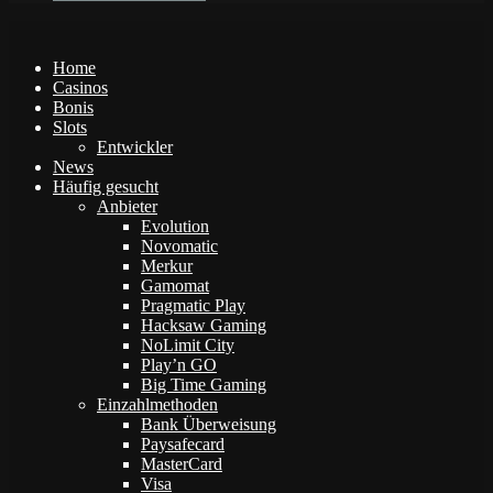
Home
Casinos
Bonis
Slots
Entwickler
News
Häufig gesucht
Anbieter
Evolution
Novomatic
Merkur
Gamomat
Pragmatic Play
Hacksaw Gaming
NoLimit City
Play’n GO
Big Time Gaming
Einzahlmethoden
Bank Überweisung
Paysafecard
MasterCard
Visa