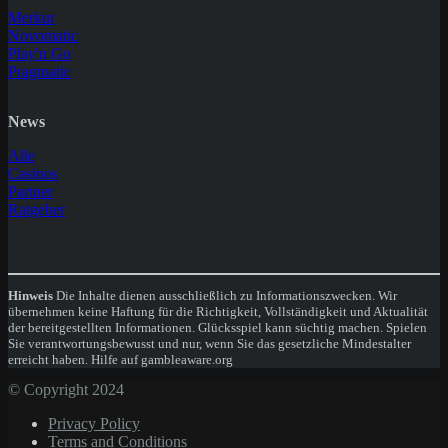
Merkur
Novomatic
Play'n Go
Pragmatic
News
Alle
Casinos
Partner
Ratgeber
Hinweis
Die Inhalte dienen ausschließlich zu Informationszwecken. Wir
übernehmen keine Haftung für die Richtigkeit, Vollständigkeit und Aktualität
der bereitgestellten Informationen. Glücksspiel kann süchtig machen. Spielen
Sie verantwortungsbewusst und nur, wenn Sie das gesetzliche Mindestalter
erreicht haben. Hilfe auf gambleaware.org
© Copyright 2024
Privacy Policy
Terms and Conditions