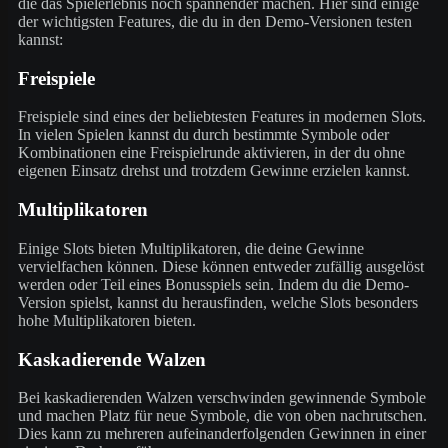
die das Spielerlebnis noch spannender machen. Hier sind einige
der wichtigsten Features, die du in den Demo-Versionen testen
kannst:
Freispiele
Freispiele sind eines der beliebtesten Features in modernen Slots.
In vielen Spielen kannst du durch bestimmte Symbole oder
Kombinationen eine Freispielrunde aktivieren, in der du ohne
eigenen Einsatz drehst und trotzdem Gewinne erzielen kannst.
Multiplikatoren
Einige Slots bieten Multiplikatoren, die deine Gewinne
vervielfachen können. Diese können entweder zufällig ausgelöst
werden oder Teil eines Bonusspiels sein. Indem du die Demo-
Version spielst, kannst du herausfinden, welche Slots besonders
hohe Multiplikatoren bieten.
Kaskadierende Walzen
Bei kaskadierenden Walzen verschwinden gewinnende Symbole
und machen Platz für neue Symbole, die von oben nachrutschen.
Dies kann zu mehreren aufeinanderfolgenden Gewinnen in einer