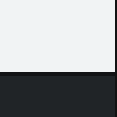
Suchen
Suchen
Neue Casinos
Prestige