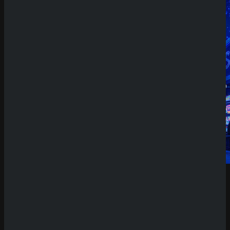
Demo Spiel
Willkommen auf unserer Plattform für Demo
Slots! Hier hast du die einzigartige Möglichkeit,
eine riesige Auswahl an Spielautomaten