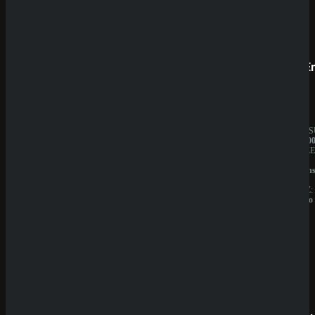
Prestige
SpinE
BESITZER:
JAHRES
Aurevia
10.000.0
IT
BESITZE
Group
GBL
LIZENZ:
Solution
Curacao
N.V.
LIZENZ:
Curacao