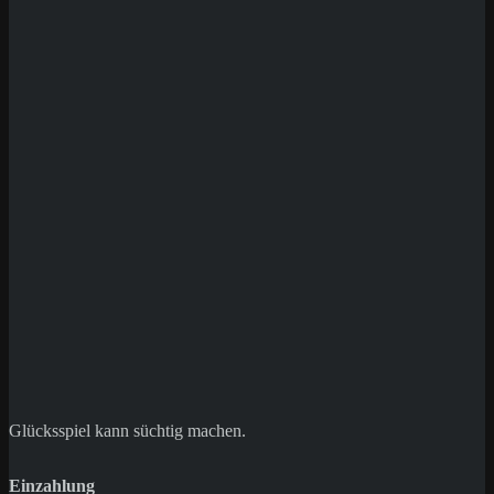
Save my name, email, and website in this
browser for the next time I comment.
Glücksspiel kann süchtig machen.
Einzahlung