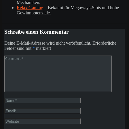
Mechaniken.
Relax Gaming
– Bekannt für Megaways-Slots und hohe
Gewinnpotenziale.
Schreibe einen Kommentar
Deine E-Mail-Adresse wird nicht veröffentlicht.
Erforderliche
Felder sind mit
*
markiert