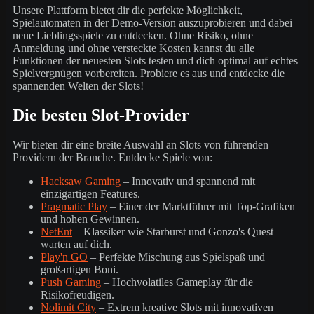
Unsere Plattform bietet dir die perfekte Möglichkeit,
Spielautomaten in der Demo-Version auszuprobieren und dabei
neue Lieblingsspiele zu entdecken. Ohne Risiko, ohne
Anmeldung und ohne versteckte Kosten kannst du alle
Funktionen der neuesten Slots testen und dich optimal auf echtes
Spielvergnügen vorbereiten. Probiere es aus und entdecke die
spannenden Welten der Slots!
Die besten Slot-Provider
Wir bieten dir eine breite Auswahl an Slots von führenden
Providern der Branche. Entdecke Spiele von:
Hacksaw Gaming
– Innovativ und spannend mit
einzigartigen Features.
Pragmatic Play
– Einer der Marktführer mit Top-Grafiken
und hohen Gewinnen.
NetEnt
– Klassiker wie Starburst und Gonzo's Quest
warten auf dich.
Play'n GO
– Perfekte Mischung aus Spielspaß und
großartigen Boni.
Push Gaming
– Hochvolatiles Gameplay für die
Risikofreudigen.
Nolimit City
– Extrem kreative Slots mit innovativen