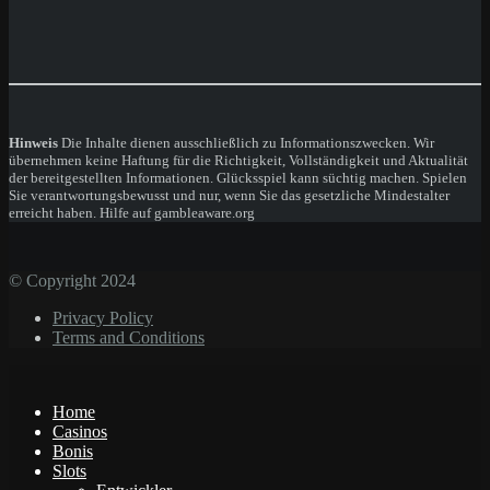
Hinweis
Die Inhalte dienen ausschließlich zu Informationszwecken. Wir
übernehmen keine Haftung für die Richtigkeit, Vollständigkeit und Aktualität
der bereitgestellten Informationen. Glücksspiel kann süchtig machen. Spielen
Sie verantwortungsbewusst und nur, wenn Sie das gesetzliche Mindestalter
erreicht haben. Hilfe auf gambleaware.org
© Copyright 2024
Privacy Policy
Terms and Conditions
Home
Casinos
Bonis
Slots