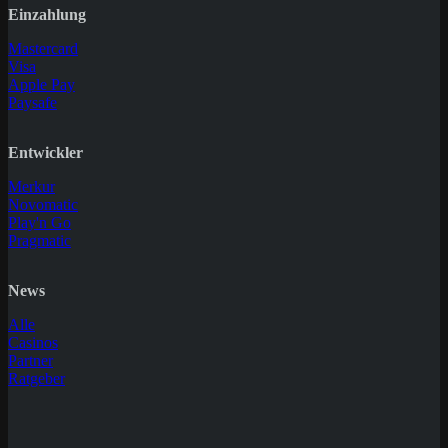
Einzahlung
Mastercard
Visa
Apple Pay
Paysafe
Entwickler
Merkur
Novomatic
Play'n Go
Pragmatic
News
Alle
Casinos
Partner
Ratgeber