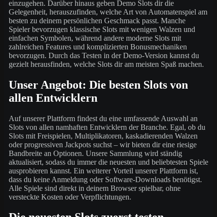
einzugehen. Darüber hinaus geben Demo Slots dir die
Gelegenheit, herauszufinden, welche Art von Automatenspiel am
besten zu deinem persönlichen Geschmack passt. Manche
Spieler bevorzugen klassische Slots mit wenigen Walzen und
einfachen Symbolen, während andere moderne Slots mit
zahlreichen Features und komplizierten Bonusmechaniken
bevorzugen. Durch das Testen in der Demo-Version kannst du
gezielt herausfinden, welche Slots dir am meisten Spaß machen.
Unser Angebot: Die besten Slots von
allen Entwicklern
Auf unserer Plattform findest du eine umfassende Auswahl an
Slots von allen namhaften Entwicklern der Branche. Egal, ob du
Slots mit Freispielen, Multiplikatoren, kaskadierenden Walzen
oder progressiven Jackpots suchst – wir bieten dir eine riesige
Bandbreite an Optionen. Unsere Sammlung wird ständig
aktualisiert, sodass du immer die neuesten und beliebtesten Spiele
ausprobieren kannst. Ein weiterer Vorteil unserer Plattform ist,
dass du keine Anmeldung oder Software-Downloads benötigst.
Alle Spiele sind direkt in deinem Browser spielbar, ohne
versteckte Kosten oder Verpflichtungen.