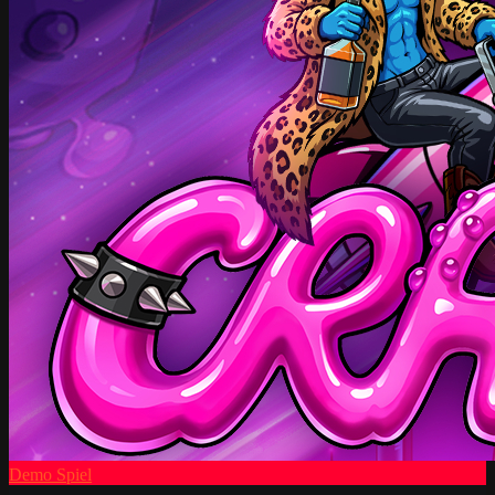
Demo Spiel