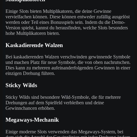
Einige Slots bieten Multiplikatoren, die deine Gewinne
vervielfachen können. Diese können entweder zufällig ausgelöst
werden oder Teil eines Bonusspiels sein. Indem du die Demo-
Version spielst, kannst du herausfinden, welche Slots besonders
hohe Multiplikatoren bieten.
Kaskadierende Walzen
Bei kaskadierenden Walzen verschwinden gewinnende Symbole
und machen Platz für neue Symbole, die von oben nachrutschen.
Dies kann zu mehreren aufeinanderfolgenden Gewinnen in einer
einzigen Drehung führen.
Sticky Wilds
Sticky Wilds sind besondere Wild-Symbole, die für mehrere
Drehungen auf dem Spielfeld verbleiben und deine
Gewinnchancen erhöhen.
Megaways-Mechanik
Einige moderne Slots verwenden das Megaways-System, bei