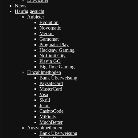
Entwickler
News
Häufig gesucht
Anbieter
Evolution
Novomatic
Merkur
Gamomat
Pragmatic Play
Hacksaw Gaming
NoLimit City
Play’n GO
Big Time Gaming
Einzahlmethoden
Bank Überweisung
Paysafecard
MasterCard
Visa
Skrill
Jeton
CashtoCode
MiFinity
MuchBetter
Auszahlmethoden
Bank Überweisung