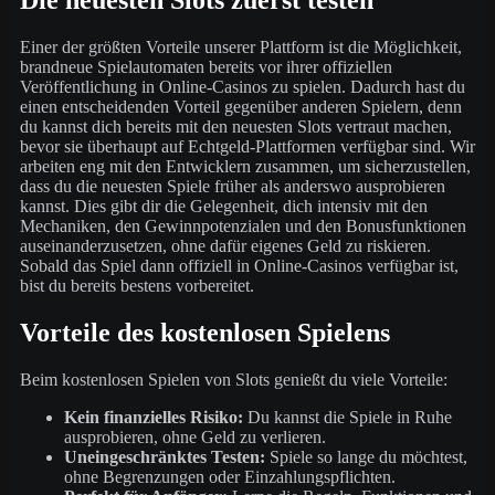
Die neuesten Slots zuerst testen
Einer der größten Vorteile unserer Plattform ist die Möglichkeit,
brandneue Spielautomaten bereits vor ihrer offiziellen
Veröffentlichung in Online-Casinos zu spielen. Dadurch hast du
einen entscheidenden Vorteil gegenüber anderen Spielern, denn
du kannst dich bereits mit den neuesten Slots vertraut machen,
bevor sie überhaupt auf Echtgeld-Plattformen verfügbar sind. Wir
arbeiten eng mit den Entwicklern zusammen, um sicherzustellen,
dass du die neuesten Spiele früher als anderswo ausprobieren
kannst. Dies gibt dir die Gelegenheit, dich intensiv mit den
Mechaniken, den Gewinnpotenzialen und den Bonusfunktionen
auseinanderzusetzen, ohne dafür eigenes Geld zu riskieren.
Sobald das Spiel dann offiziell in Online-Casinos verfügbar ist,
bist du bereits bestens vorbereitet.
Vorteile des kostenlosen Spielens
Beim kostenlosen Spielen von Slots genießt du viele Vorteile:
Kein finanzielles Risiko:
Du kannst die Spiele in Ruhe
ausprobieren, ohne Geld zu verlieren.
Uneingeschränktes Testen:
Spiele so lange du möchtest,
ohne Begrenzungen oder Einzahlungspflichten.