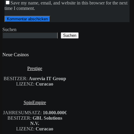
Save my name, email, and website in this browser for the next
time I comment.
Suchen
Suchen
Neue Casinos
Prestige
BESITZER:
Aurevia IT Group
LIZENZ:
Curacao
SpinEmpire
JAHRESUMSATZ:
10.000.000€
BESITZER:
GBL Solutions
N.V.
LIZENZ:
Curacao