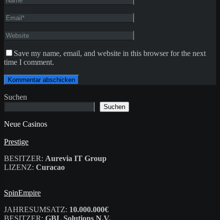
Save my name, email, and website in this browser for the next
time I comment.
Suchen
Suchen
Neue Casinos
Prestige
BESITZER:
Aurevia IT Group
LIZENZ:
Curacao
SpinEmpire
JAHRESUMSATZ:
10.000.000€
BESITZER:
GBL Solutions N.V.