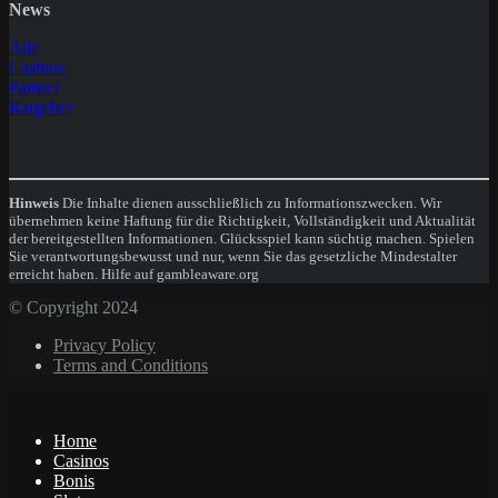
News
Alle
Casinos
Partner
Ratgeber
Hinweis
Die Inhalte dienen ausschließlich zu Informationszwecken. Wir
übernehmen keine Haftung für die Richtigkeit, Vollständigkeit und Aktualität
der bereitgestellten Informationen. Glücksspiel kann süchtig machen. Spielen
Sie verantwortungsbewusst und nur, wenn Sie das gesetzliche Mindestalter
erreicht haben. Hilfe auf gambleaware.org
© Copyright 2024
Privacy Policy
Terms and Conditions
Home
Casinos
Bonis