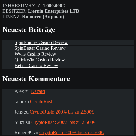
JAHRESUMSATZ:
1.000.000€
BESITZER:
Liernin Enterprises LTD
LIZENZ:
Komoren (Anjouan)
Neueste Beiträge
SpinEmpire Casino Review
SpinBetter Casino Review
Wyns Casino Review
QuickWin Casino Review
Betista Casino Review
Neueste Kommentare
Alex
zu
Dazard
rami
zu
CryptoRush
Jens
zu
CryptoRush: 200% bis zu 2.500€
Silizi
zu
CryptoRush: 200% bis zu 2.500€
Robert99
zu
CryptoRush: 200% bis zu 2.500€