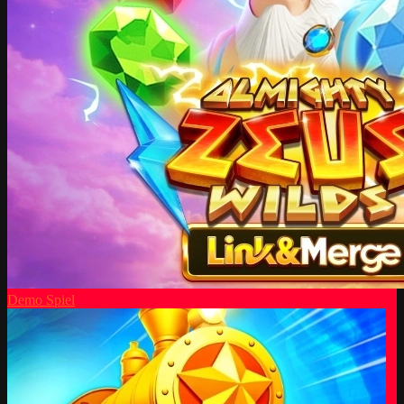
Demo Spiel