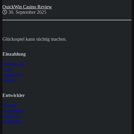
QuickWin Casino Review
30. September 2025
Glücksspiel kann süchtig machen.
Einzahlung
Mastercard
Visa
Apple Pay
Paysafe
Entwickler
Merkur
Novomatic
Play'n Go
Pragmatic