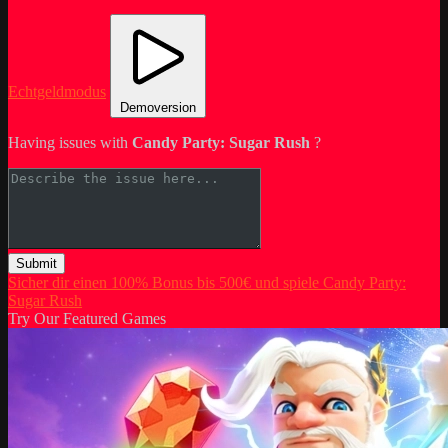
Echtgeldmodus
Demoversion
Having issues with
Candy Party: Sugar Rush
?
Submit
Sicher dir einen 100% Bonus bis 500€ und spiele Candy Party:
Sugar Rush
Try Our Featured Games